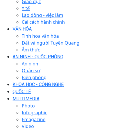
Giáo dục
Y tế
Lao động - việc làm
Cải cách hành chính
VĂN HÓA
Tinh hoa văn hóa
Đất và người Tuyên Quang
Ẩm thực
AN NINH - QUỐC PHÒNG
An ninh
Quân sự
Biên phòng
KHOA HỌC - CÔNG NGHỆ
QUỐC TẾ
MULTIMEDIA
Photo
Infographic
Emagazine
Video