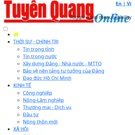
En |
Vi
Toggle main menu visibility
THỜI SỰ - CHÍNH TRỊ
Tin trong tỉnh
Tin trong nước
Xây dựng Đảng - Nhà nước - MTTQ
Bảo vệ nền tảng tư tưởng của Đảng
Đạo đức Hồ Chí Minh
KINH TẾ
Công nghiệp
Nông-Lâm nghiệp
Thương mại - Dịch vụ
Đầu tư
Nông thôn mới
XÃ HỘI