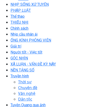
NHỊP SỐNG XỨ TUYÊN
PHÁP LUẬT
Thể thao
THIẾU NHI
Chính sách
Nhịp cầu nhân ái
ỐNG KÍNH PHÓNG VIÊN
Giải trí
Người tốt - Việc tốt
GÓC NHÌN
XÃ LUẬN - VẤN ĐỀ KỲ NÀY
NỀN TẢNG SỐ
Truyền hình
Thời sự
Chuyên đề
Văn nghệ
Dân tộc
Tuyên Quang qua ảnh