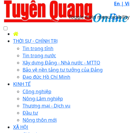
En |
Vi
Toggle main menu visibility
THỜI SỰ - CHÍNH TRỊ
Tin trong tỉnh
Tin trong nước
Xây dựng Đảng - Nhà nước - MTTQ
Bảo vệ nền tảng tư tưởng của Đảng
Đạo đức Hồ Chí Minh
KINH TẾ
Công nghiệp
Nông-Lâm nghiệp
Thương mại - Dịch vụ
Đầu tư
Nông thôn mới
XÃ HỘI