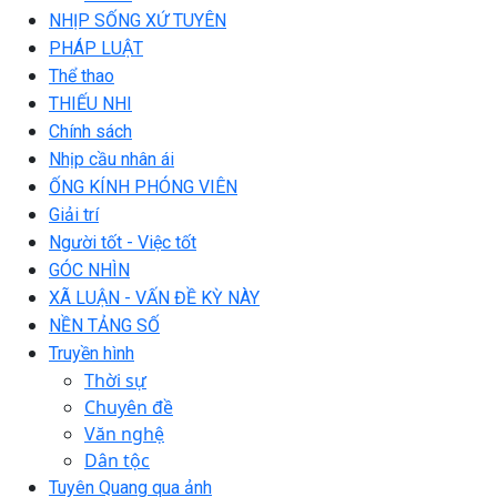
NHỊP SỐNG XỨ TUYÊN
PHÁP LUẬT
Thể thao
THIẾU NHI
Chính sách
Nhịp cầu nhân ái
ỐNG KÍNH PHÓNG VIÊN
Giải trí
Người tốt - Việc tốt
GÓC NHÌN
XÃ LUẬN - VẤN ĐỀ KỲ NÀY
NỀN TẢNG SỐ
Truyền hình
Thời sự
Chuyên đề
Văn nghệ
Dân tộc
Tuyên Quang qua ảnh