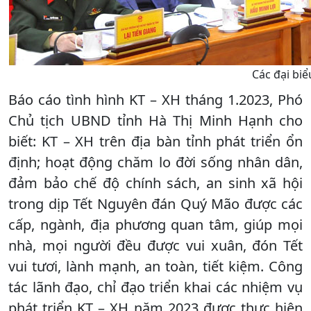
Các đại biể
Báo cáo tình hình KT – XH tháng 1.2023, Phó
Chủ tịch UBND tỉnh Hà Thị Minh Hạnh cho
biết: KT – XH trên địa bàn tỉnh phát triển ổn
định; hoạt động chăm lo đời sống nhân dân,
đảm bảo chế độ chính sách, an sinh xã hội
trong dịp Tết Nguyên đán Quý Mão được các
cấp, ngành, địa phương quan tâm, giúp mọi
nhà, mọi người đều được vui xuân, đón Tết
vui tươi, lành mạnh, an toàn, tiết kiệm. Công
tác lãnh đạo, chỉ đạo triển khai các nhiệm vụ
phát triển KT – XH năm 2023 được thực hiện