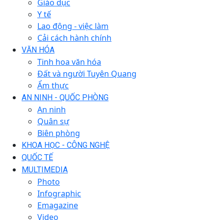
Giáo dục
Y tế
Lao động - việc làm
Cải cách hành chính
VĂN HÓA
Tinh hoa văn hóa
Đất và người Tuyên Quang
Ẩm thực
AN NINH - QUỐC PHÒNG
An ninh
Quân sự
Biên phòng
KHOA HỌC - CÔNG NGHỆ
QUỐC TẾ
MULTIMEDIA
Photo
Infographic
Emagazine
Video