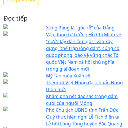
Đọc tiếp
Xứng đáng là “gốc rễ” của Đảng
Vận dụng tư tưởng Hồ Chí Minh về
“nước lấy dân làm gốc” vào xây
dựng “thế trận lòng dân”, củng cố
quốc phòng, bảo vệ vững chắc Tổ
quốc Việt Nam xã hội chủ nghĩa
trong giai đoạn mới
Mỹ Tân mùa Xuân về
Thêm xã Việt Hồng đạt chuẩn Nông
thôn mới
Khám phá nét đặc sắc trong đám
cưới của người Mông
Phó Chủ tịch UBND tỉnh Trần Đức
Quý thực hiện nghi Lễ Tịch điền tại
Lễ hội Lồng Tồng huyện Bắc Quang