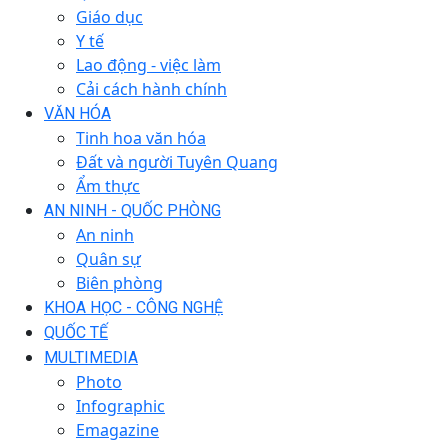
Giáo dục
Y tế
Lao động - việc làm
Cải cách hành chính
VĂN HÓA
Tinh hoa văn hóa
Đất và người Tuyên Quang
Ẩm thực
AN NINH - QUỐC PHÒNG
An ninh
Quân sự
Biên phòng
KHOA HỌC - CÔNG NGHỆ
QUỐC TẾ
MULTIMEDIA
Photo
Infographic
Emagazine