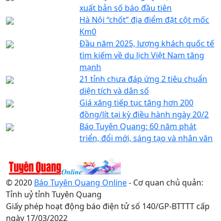
xuất bản số báo đầu tiên
Hà Nội “chốt” địa điểm đặt cột mốc
Km0
Đầu năm 2025, lượng khách quốc tế
tìm kiếm về du lịch Việt Nam tăng
mạnh
21 tỉnh chưa đáp ứng 2 tiêu chuẩn
diện tích và dân số
Giá xăng tiếp tục tăng hơn 200
đồng/lít tại kỳ điều hành ngày 20/2
Báo Tuyên Quang: 60 năm phát
triển, đổi mới, sáng tạo và nhân văn
© 2020
Báo Tuyên Quang Online
- Cơ quan chủ quản:
Tỉnh uỷ tỉnh Tuyên Quang
Giấy phép hoạt động báo điện tử số 140/GP-BTTTT cấp
ngày 17/03/2022