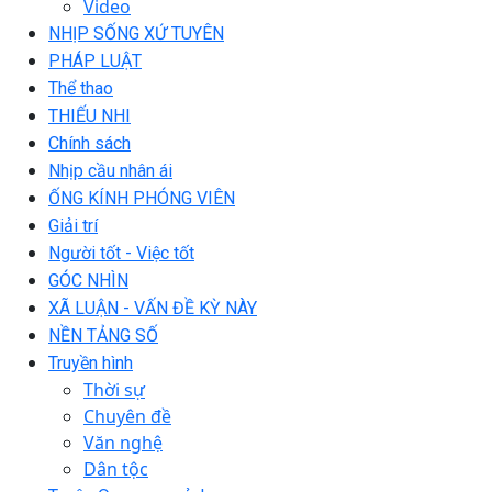
Video
NHỊP SỐNG XỨ TUYÊN
PHÁP LUẬT
Thể thao
THIẾU NHI
Chính sách
Nhịp cầu nhân ái
ỐNG KÍNH PHÓNG VIÊN
Giải trí
Người tốt - Việc tốt
GÓC NHÌN
XÃ LUẬN - VẤN ĐỀ KỲ NÀY
NỀN TẢNG SỐ
Truyền hình
Thời sự
Chuyên đề
Văn nghệ
Dân tộc