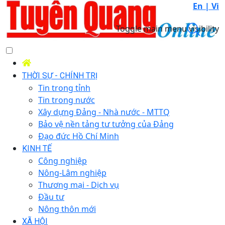
En |
Vi
Toggle main menu visibility
THỜI SỰ - CHÍNH TRỊ
Tin trong tỉnh
Tin trong nước
Xây dựng Đảng - Nhà nước - MTTQ
Bảo vệ nền tảng tư tưởng của Đảng
Đạo đức Hồ Chí Minh
KINH TẾ
Công nghiệp
Nông-Lâm nghiệp
Thương mại - Dịch vụ
Đầu tư
Nông thôn mới
XÃ HỘI