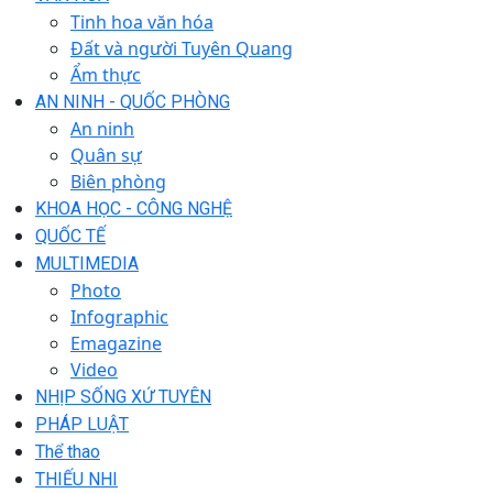
Tinh hoa văn hóa
Đất và người Tuyên Quang
Ẩm thực
AN NINH - QUỐC PHÒNG
An ninh
Quân sự
Biên phòng
KHOA HỌC - CÔNG NGHỆ
QUỐC TẾ
MULTIMEDIA
Photo
Infographic
Emagazine
Video
NHỊP SỐNG XỨ TUYÊN
PHÁP LUẬT
Thể thao
THIẾU NHI