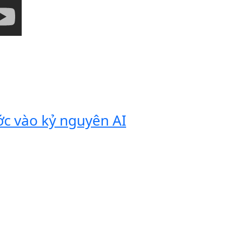
ớc vào kỷ nguyên AI
Vivobook
tính di 