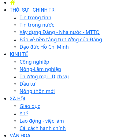
THỜI SỰ - CHÍNH TRỊ
Tin trong tỉnh
Tin trong nước
Xây dựng Đảng - Nhà nước - MTTQ
Bảo vệ nền tảng tư tưởng của Đảng
Đạo đức Hồ Chí Minh
KINH TẾ
Công nghiệp
Nông-Lâm nghiệp
Thương mại - Dịch vụ
Đầu tư
Nông thôn mới
XÃ HỘI
Giáo dục
Y tế
Lao động - việc làm
Cải cách hành chính
VĂN HÓA