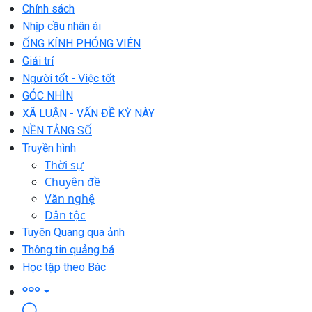
Chính sách
Nhịp cầu nhân ái
ỐNG KÍNH PHÓNG VIÊN
Giải trí
Người tốt - Việc tốt
GÓC NHÌN
XÃ LUẬN - VẤN ĐỀ KỲ NÀY
NỀN TẢNG SỐ
Truyền hình
Thời sự
Chuyên đề
Văn nghệ
Dân tộc
Tuyên Quang qua ảnh
Thông tin quảng bá
Học tập theo Bác