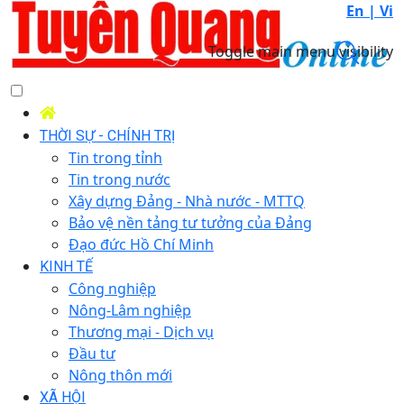
En |
Vi
Toggle main menu visibility
THỜI SỰ - CHÍNH TRỊ
Tin trong tỉnh
Tin trong nước
Xây dựng Đảng - Nhà nước - MTTQ
Bảo vệ nền tảng tư tưởng của Đảng
Đạo đức Hồ Chí Minh
KINH TẾ
Công nghiệp
Nông-Lâm nghiệp
Thương mại - Dịch vụ
Đầu tư
Nông thôn mới
XÃ HỘI