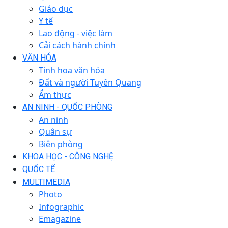
Giáo dục
Y tế
Lao động - việc làm
Cải cách hành chính
VĂN HÓA
Tinh hoa văn hóa
Đất và người Tuyên Quang
Ẩm thực
AN NINH - QUỐC PHÒNG
An ninh
Quân sự
Biên phòng
KHOA HỌC - CÔNG NGHỆ
QUỐC TẾ
MULTIMEDIA
Photo
Infographic
Emagazine