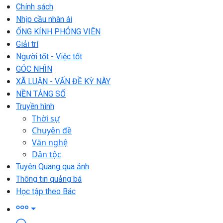
Chính sách
Nhịp cầu nhân ái
ỐNG KÍNH PHÓNG VIÊN
Giải trí
Người tốt - Việc tốt
GÓC NHÌN
XÃ LUẬN - VẤN ĐỀ KỲ NÀY
NỀN TẢNG SỐ
Truyền hình
Thời sự
Chuyên đề
Văn nghệ
Dân tộc
Tuyên Quang qua ảnh
Thông tin quảng bá
Học tập theo Bác