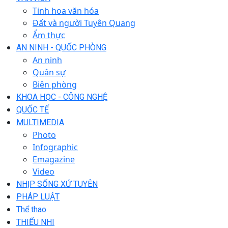
Tinh hoa văn hóa
Đất và người Tuyên Quang
Ẩm thực
AN NINH - QUỐC PHÒNG
An ninh
Quân sự
Biên phòng
KHOA HỌC - CÔNG NGHỆ
QUỐC TẾ
MULTIMEDIA
Photo
Infographic
Emagazine
Video
NHỊP SỐNG XỨ TUYÊN
PHÁP LUẬT
Thể thao
THIẾU NHI