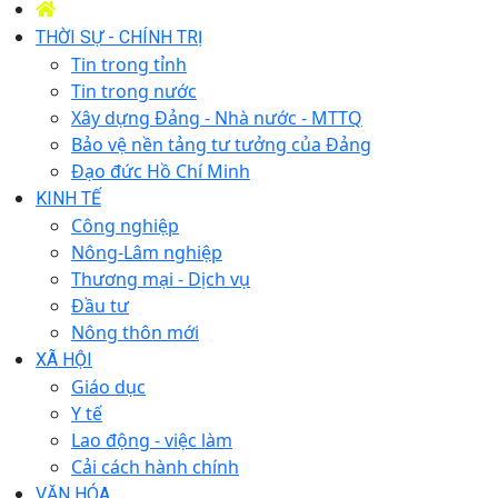
THỜI SỰ - CHÍNH TRỊ
Tin trong tỉnh
Tin trong nước
Xây dựng Đảng - Nhà nước - MTTQ
Bảo vệ nền tảng tư tưởng của Đảng
Đạo đức Hồ Chí Minh
KINH TẾ
Công nghiệp
Nông-Lâm nghiệp
Thương mại - Dịch vụ
Đầu tư
Nông thôn mới
XÃ HỘI
Giáo dục
Y tế
Lao động - việc làm
Cải cách hành chính
VĂN HÓA