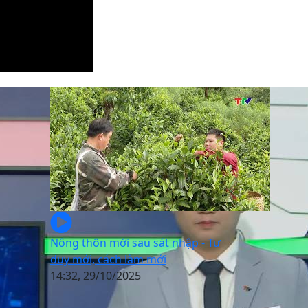
Nông thôn mới sau sát nhập - Tư
duy mới, cách làm mới
14:32, 29/10/2025