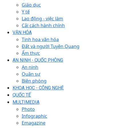
Giáo dục
Y tế
Lao động - việc làm
Cải cách hành chính
VĂN HÓA
Tinh hoa văn hóa
Đất và người Tuyên Quang
Ẩm thực
AN NINH - QUỐC PHÒNG
An ninh
Quân sự
Biên phòng
KHOA HỌC - CÔNG NGHỆ
QUỐC TẾ
MULTIMEDIA
Photo
Infographic
Emagazine