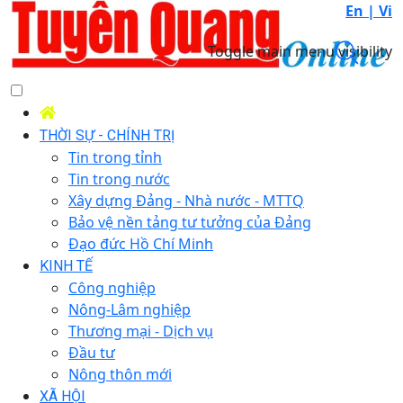
En |
Vi
Toggle main menu visibility
THỜI SỰ - CHÍNH TRỊ
Tin trong tỉnh
Tin trong nước
Xây dựng Đảng - Nhà nước - MTTQ
Bảo vệ nền tảng tư tưởng của Đảng
Đạo đức Hồ Chí Minh
KINH TẾ
Công nghiệp
Nông-Lâm nghiệp
Thương mại - Dịch vụ
Đầu tư
Nông thôn mới
XÃ HỘI