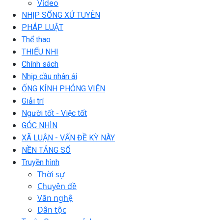
Video
NHỊP SỐNG XỨ TUYÊN
PHÁP LUẬT
Thể thao
THIẾU NHI
Chính sách
Nhịp cầu nhân ái
ỐNG KÍNH PHÓNG VIÊN
Giải trí
Người tốt - Việc tốt
GÓC NHÌN
XÃ LUẬN - VẤN ĐỀ KỲ NÀY
NỀN TẢNG SỐ
Truyền hình
Thời sự
Chuyên đề
Văn nghệ
Dân tộc