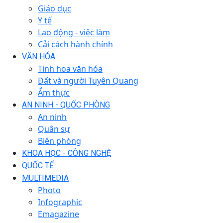
Giáo dục
Y tế
Lao động - việc làm
Cải cách hành chính
VĂN HÓA
Tinh hoa văn hóa
Đất và người Tuyên Quang
Ẩm thực
AN NINH - QUỐC PHÒNG
An ninh
Quân sự
Biên phòng
KHOA HỌC - CÔNG NGHỆ
QUỐC TẾ
MULTIMEDIA
Photo
Infographic
Emagazine