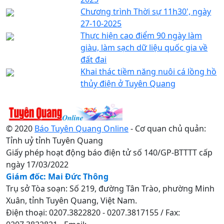
Chương trình Thời sự 11h30', ngày
27-10-2025
Thực hiện cao điểm 90 ngày làm
giàu, làm sạch dữ liệu quốc gia về
đất đai
Khai thác tiềm năng nuôi cá lồng hồ
thủy điện ở Tuyên Quang
© 2020
Báo Tuyên Quang Online
- Cơ quan chủ quản:
Tỉnh uỷ tỉnh Tuyên Quang
Giấy phép hoạt động báo điện tử số 140/GP-BTTTT cấp
ngày 17/03/2022
Giám đốc: Mai Đức Thông
Trụ sở Tòa soạn: Số 219, đường Tân Trào, phường Minh
Xuân, tỉnh Tuyên Quang, Việt Nam.
Điện thoại: 0207.3822820 - 0207.3817155 / Fax: