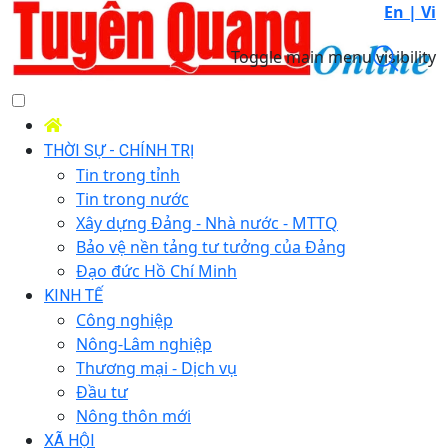
En |
Vi
Toggle main menu visibility
THỜI SỰ - CHÍNH TRỊ
Tin trong tỉnh
Tin trong nước
Xây dựng Đảng - Nhà nước - MTTQ
Bảo vệ nền tảng tư tưởng của Đảng
Đạo đức Hồ Chí Minh
KINH TẾ
Công nghiệp
Nông-Lâm nghiệp
Thương mại - Dịch vụ
Đầu tư
Nông thôn mới
XÃ HỘI