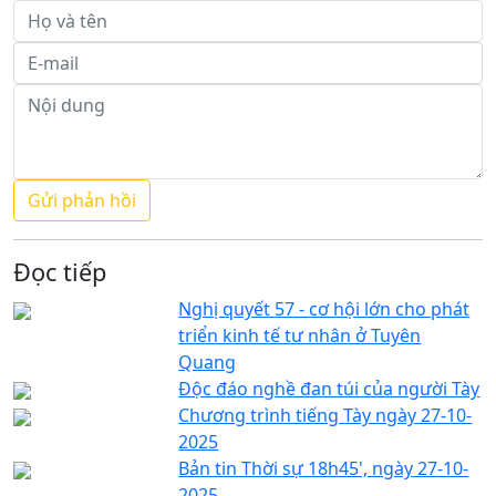
Đọc tiếp
Nghị quyết 57 - cơ hội lớn cho phát
triển kinh tế tư nhân ở Tuyên
Quang
Độc đáo nghề đan túi của người Tày
Chương trình tiếng Tày ngày 27-10-
2025
Bản tin Thời sự 18h45', ngày 27-10-
2025