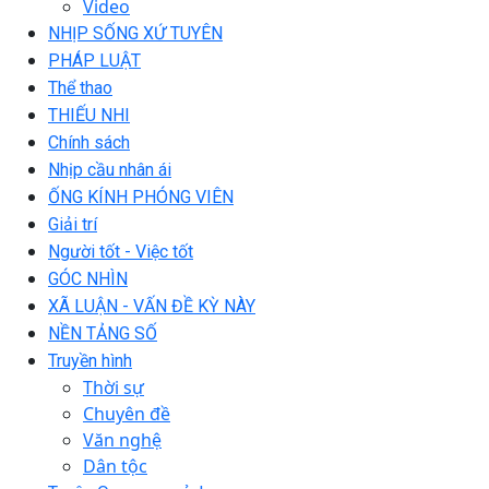
Video
NHỊP SỐNG XỨ TUYÊN
PHÁP LUẬT
Thể thao
THIẾU NHI
Chính sách
Nhịp cầu nhân ái
ỐNG KÍNH PHÓNG VIÊN
Giải trí
Người tốt - Việc tốt
GÓC NHÌN
XÃ LUẬN - VẤN ĐỀ KỲ NÀY
NỀN TẢNG SỐ
Truyền hình
Thời sự
Chuyên đề
Văn nghệ
Dân tộc