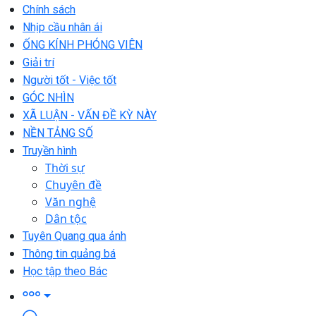
Chính sách
Nhịp cầu nhân ái
ỐNG KÍNH PHÓNG VIÊN
Giải trí
Người tốt - Việc tốt
GÓC NHÌN
XÃ LUẬN - VẤN ĐỀ KỲ NÀY
NỀN TẢNG SỐ
Truyền hình
Thời sự
Chuyên đề
Văn nghệ
Dân tộc
Tuyên Quang qua ảnh
Thông tin quảng bá
Học tập theo Bác