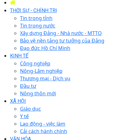
THỜI SỰ - CHÍNH TRỊ
Tin trong tỉnh
Tin trong nước
Xây dựng Đảng - Nhà nước - MTTQ
Bảo vệ nền tảng tư tưởng của Đảng
Đạo đức Hồ Chí Minh
KINH TẾ
Công nghiệp
Nông-Lâm nghiệp
Thương mại - Dịch vụ
Đầu tư
Nông thôn mới
XÃ HỘI
Giáo dục
Y tế
Lao động - việc làm
Cải cách hành chính
VĂN HÓA