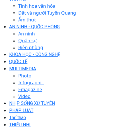
Tinh hoa văn hóa
Đất và người Tuyên Quang
Ẩm thực
AN NINH - QUỐC PHÒNG
An ninh
Quân sự
Biên phòng
KHOA HỌC - CÔNG NGHỆ
QUỐC TẾ
MULTIMEDIA
Photo
Infographic
Emagazine
Video
NHỊP SỐNG XỨ TUYÊN
PHÁP LUẬT
Thể thao
THIẾU NHI