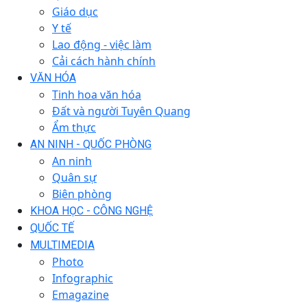
Giáo dục
Y tế
Lao động - việc làm
Cải cách hành chính
VĂN HÓA
Tinh hoa văn hóa
Đất và người Tuyên Quang
Ẩm thực
AN NINH - QUỐC PHÒNG
An ninh
Quân sự
Biên phòng
KHOA HỌC - CÔNG NGHỆ
QUỐC TẾ
MULTIMEDIA
Photo
Infographic
Emagazine