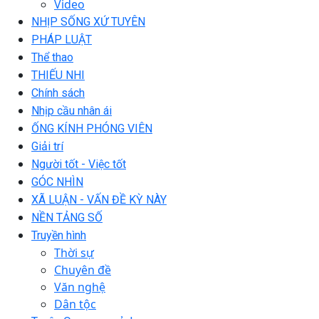
Video
NHỊP SỐNG XỨ TUYÊN
PHÁP LUẬT
Thể thao
THIẾU NHI
Chính sách
Nhịp cầu nhân ái
ỐNG KÍNH PHÓNG VIÊN
Giải trí
Người tốt - Việc tốt
GÓC NHÌN
XÃ LUẬN - VẤN ĐỀ KỲ NÀY
NỀN TẢNG SỐ
Truyền hình
Thời sự
Chuyên đề
Văn nghệ
Dân tộc