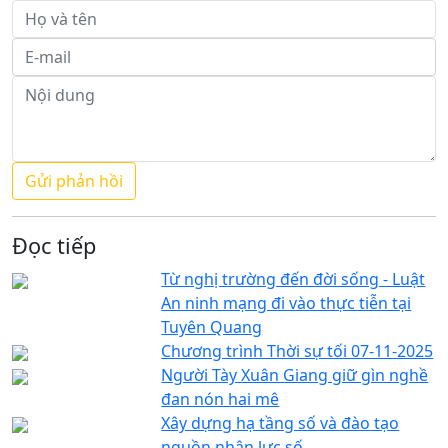
Đọc tiếp
Từ nghị trường đến đời sống - Luật
An ninh mạng đi vào thực tiễn tại
Tuyên Quang
Chương trình Thời sự tối 07-11-2025
Người Tày Xuân Giang giữ gìn nghề
đan nón hai mê
Xây dựng hạ tầng số và đào tạo
nguồn nhân lực số