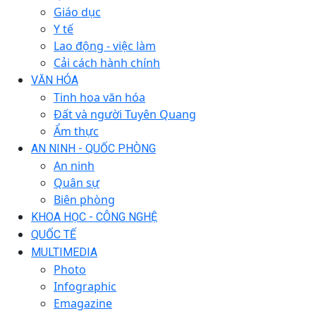
Giáo dục
Y tế
Lao động - việc làm
Cải cách hành chính
VĂN HÓA
Tinh hoa văn hóa
Đất và người Tuyên Quang
Ẩm thực
AN NINH - QUỐC PHÒNG
An ninh
Quân sự
Biên phòng
KHOA HỌC - CÔNG NGHỆ
QUỐC TẾ
MULTIMEDIA
Photo
Infographic
Emagazine