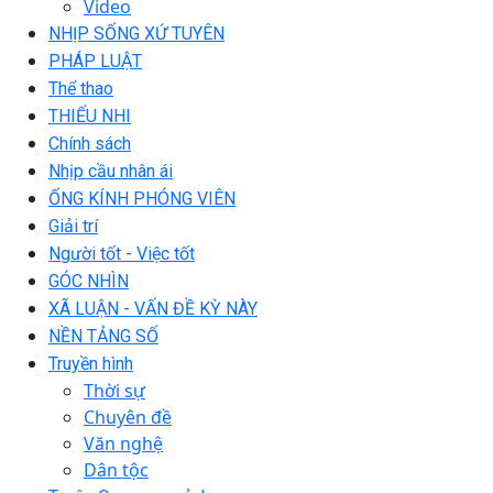
Video
NHỊP SỐNG XỨ TUYÊN
PHÁP LUẬT
Thể thao
THIẾU NHI
Chính sách
Nhịp cầu nhân ái
ỐNG KÍNH PHÓNG VIÊN
Giải trí
Người tốt - Việc tốt
GÓC NHÌN
XÃ LUẬN - VẤN ĐỀ KỲ NÀY
NỀN TẢNG SỐ
Truyền hình
Thời sự
Chuyên đề
Văn nghệ
Dân tộc