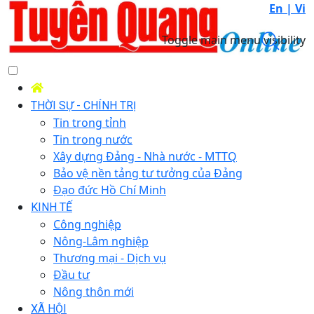
En |
Vi
Toggle main menu visibility
THỜI SỰ - CHÍNH TRỊ
Tin trong tỉnh
Tin trong nước
Xây dựng Đảng - Nhà nước - MTTQ
Bảo vệ nền tảng tư tưởng của Đảng
Đạo đức Hồ Chí Minh
KINH TẾ
Công nghiệp
Nông-Lâm nghiệp
Thương mại - Dịch vụ
Đầu tư
Nông thôn mới
XÃ HỘI