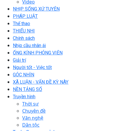
Video
NHỊP SỐNG XỨ TUYÊN
PHÁP LUẬT
Thể thao
THIẾU NHI
Chính sách
Nhịp cầu nhân ái
ỐNG KÍNH PHÓNG VIÊN
Giải trí
Người tốt - Việc tốt
GÓC NHÌN
XÃ LUẬN - VẤN ĐỀ KỲ NÀY
NỀN TẢNG SỐ
Truyền hình
Thời sự
Chuyên đề
Văn nghệ
Dân tộc