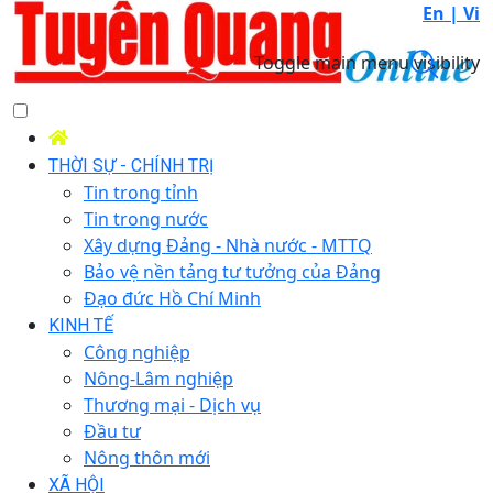
En |
Vi
Toggle main menu visibility
THỜI SỰ - CHÍNH TRỊ
Tin trong tỉnh
Tin trong nước
Xây dựng Đảng - Nhà nước - MTTQ
Bảo vệ nền tảng tư tưởng của Đảng
Đạo đức Hồ Chí Minh
KINH TẾ
Công nghiệp
Nông-Lâm nghiệp
Thương mại - Dịch vụ
Đầu tư
Nông thôn mới
XÃ HỘI