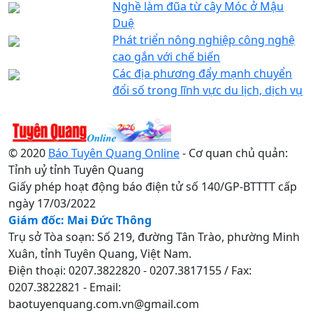
Nghề làm đũa từ cây Móc ở Mậu
Duệ
Phát triển nông nghiệp công nghệ
cao gắn với chế biến
Các địa phương đẩy mạnh chuyển
đổi số trong lĩnh vực du lịch, dịch vụ
© 2020
Báo Tuyên Quang Online
- Cơ quan chủ quản:
Tỉnh uỷ tỉnh Tuyên Quang
Giấy phép hoạt động báo điện tử số 140/GP-BTTTT cấp
ngày 17/03/2022
Giám đốc: Mai Đức Thông
Trụ sở Tòa soạn: Số 219, đường Tân Trào, phường Minh
Xuân, tỉnh Tuyên Quang, Việt Nam.
Điện thoại: 0207.3822820 - 0207.3817155 / Fax:
0207.3822821 - Email:
baotuyenquang.com.vn@gmail.com