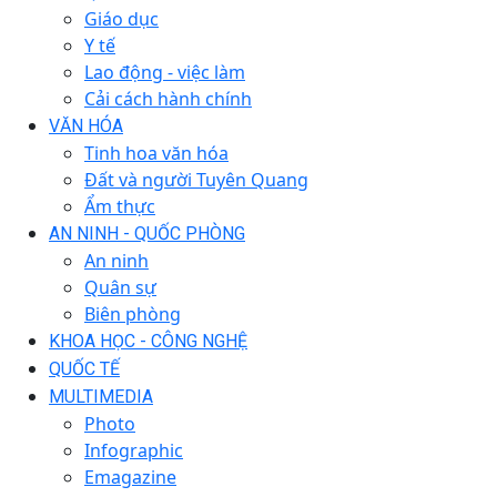
Giáo dục
Y tế
Lao động - việc làm
Cải cách hành chính
VĂN HÓA
Tinh hoa văn hóa
Đất và người Tuyên Quang
Ẩm thực
AN NINH - QUỐC PHÒNG
An ninh
Quân sự
Biên phòng
KHOA HỌC - CÔNG NGHỆ
QUỐC TẾ
MULTIMEDIA
Photo
Infographic
Emagazine