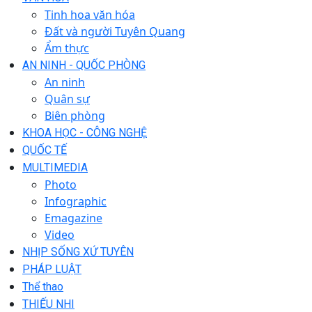
Tinh hoa văn hóa
Đất và người Tuyên Quang
Ẩm thực
AN NINH - QUỐC PHÒNG
An ninh
Quân sự
Biên phòng
KHOA HỌC - CÔNG NGHỆ
QUỐC TẾ
MULTIMEDIA
Photo
Infographic
Emagazine
Video
NHỊP SỐNG XỨ TUYÊN
PHÁP LUẬT
Thể thao
THIẾU NHI