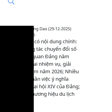
Chương trình tiếng Dao (29-12-2025)
23:50, 29/12/2025
Chương trình có nội dung chính:
Tổng kết công tác chuyển đổi số
trong các cơ quan Đảng năm
2025; triển khai nhiệm vụ, giải
pháp trọng tâm năm 2026; Nhiều
công trình, phần việc ý nghĩa
chào mừng Đại hội XIV của Đảng;
Khẳng định thương hiệu du lịch
Tuyên Quang