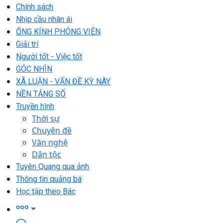
Chính sách
Nhịp cầu nhân ái
ỐNG KÍNH PHÓNG VIÊN
Giải trí
Người tốt - Việc tốt
GÓC NHÌN
XÃ LUẬN - VẤN ĐỀ KỲ NÀY
NỀN TẢNG SỐ
Truyền hình
Thời sự
Chuyên đề
Văn nghệ
Dân tộc
Tuyên Quang qua ảnh
Thông tin quảng bá
Học tập theo Bác