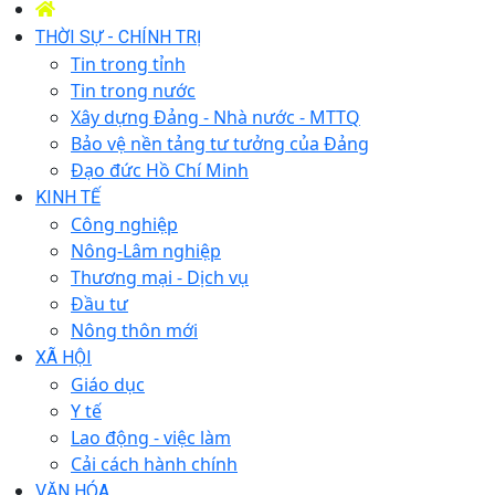
THỜI SỰ - CHÍNH TRỊ
Tin trong tỉnh
Tin trong nước
Xây dựng Đảng - Nhà nước - MTTQ
Bảo vệ nền tảng tư tưởng của Đảng
Đạo đức Hồ Chí Minh
KINH TẾ
Công nghiệp
Nông-Lâm nghiệp
Thương mại - Dịch vụ
Đầu tư
Nông thôn mới
XÃ HỘI
Giáo dục
Y tế
Lao động - việc làm
Cải cách hành chính
VĂN HÓA