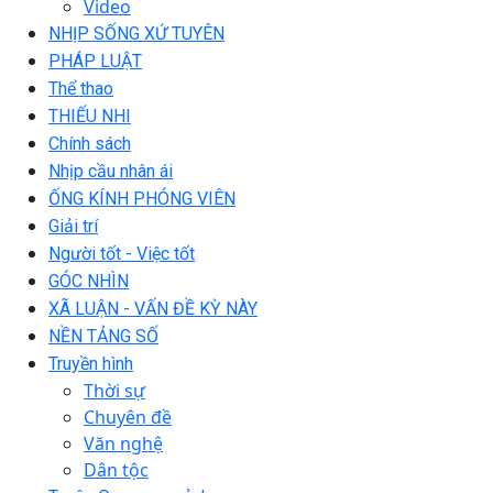
Video
NHỊP SỐNG XỨ TUYÊN
PHÁP LUẬT
Thể thao
THIẾU NHI
Chính sách
Nhịp cầu nhân ái
ỐNG KÍNH PHÓNG VIÊN
Giải trí
Người tốt - Việc tốt
GÓC NHÌN
XÃ LUẬN - VẤN ĐỀ KỲ NÀY
NỀN TẢNG SỐ
Truyền hình
Thời sự
Chuyên đề
Văn nghệ
Dân tộc