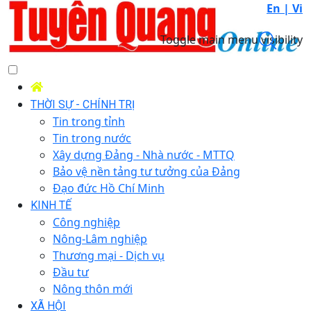
En |
Vi
Toggle main menu visibility
THỜI SỰ - CHÍNH TRỊ
Tin trong tỉnh
Tin trong nước
Xây dựng Đảng - Nhà nước - MTTQ
Bảo vệ nền tảng tư tưởng của Đảng
Đạo đức Hồ Chí Minh
KINH TẾ
Công nghiệp
Nông-Lâm nghiệp
Thương mại - Dịch vụ
Đầu tư
Nông thôn mới
XÃ HỘI