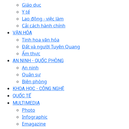
Giáo dục
Y tế
Lao động - việc làm
Cải cách hành chính
VĂN HÓA
Tinh hoa văn hóa
Đất và người Tuyên Quang
Ẩm thực
AN NINH - QUỐC PHÒNG
An ninh
Quân sự
Biên phòng
KHOA HỌC - CÔNG NGHỆ
QUỐC TẾ
MULTIMEDIA
Photo
Infographic
Emagazine