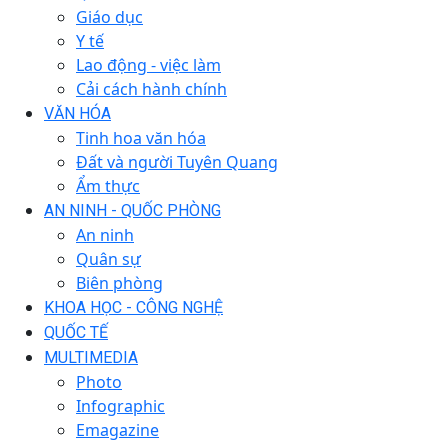
Giáo dục
Y tế
Lao động - việc làm
Cải cách hành chính
VĂN HÓA
Tinh hoa văn hóa
Đất và người Tuyên Quang
Ẩm thực
AN NINH - QUỐC PHÒNG
An ninh
Quân sự
Biên phòng
KHOA HỌC - CÔNG NGHỆ
QUỐC TẾ
MULTIMEDIA
Photo
Infographic
Emagazine