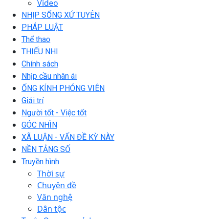
Video
NHỊP SỐNG XỨ TUYÊN
PHÁP LUẬT
Thể thao
THIẾU NHI
Chính sách
Nhịp cầu nhân ái
ỐNG KÍNH PHÓNG VIÊN
Giải trí
Người tốt - Việc tốt
GÓC NHÌN
XÃ LUẬN - VẤN ĐỀ KỲ NÀY
NỀN TẢNG SỐ
Truyền hình
Thời sự
Chuyên đề
Văn nghệ
Dân tộc