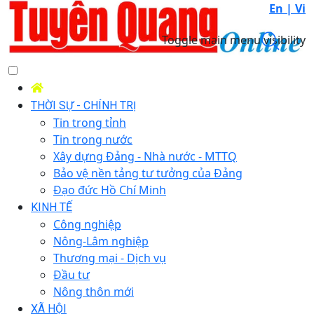
En |
Vi
Toggle main menu visibility
THỜI SỰ - CHÍNH TRỊ
Tin trong tỉnh
Tin trong nước
Xây dựng Đảng - Nhà nước - MTTQ
Bảo vệ nền tảng tư tưởng của Đảng
Đạo đức Hồ Chí Minh
KINH TẾ
Công nghiệp
Nông-Lâm nghiệp
Thương mại - Dịch vụ
Đầu tư
Nông thôn mới
XÃ HỘI