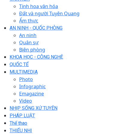
Tinh hoa văn hóa
Đất và người Tuyên Quang
Ẩm thực
AN NINH - QUỐC PHÒNG
An ninh
Quân sự
Biên phòng
KHOA HỌC - CÔNG NGHỆ
QUỐC TẾ
MULTIMEDIA
Photo
Infographic
Emagazine
Video
NHỊP SỐNG XỨ TUYÊN
PHÁP LUẬT
Thể thao
THIẾU NHI