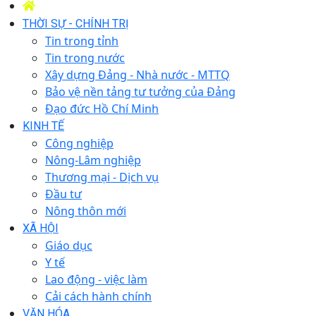
THỜI SỰ - CHÍNH TRỊ
Tin trong tỉnh
Tin trong nước
Xây dựng Đảng - Nhà nước - MTTQ
Bảo vệ nền tảng tư tưởng của Đảng
Đạo đức Hồ Chí Minh
KINH TẾ
Công nghiệp
Nông-Lâm nghiệp
Thương mại - Dịch vụ
Đầu tư
Nông thôn mới
XÃ HỘI
Giáo dục
Y tế
Lao động - việc làm
Cải cách hành chính
VĂN HÓA