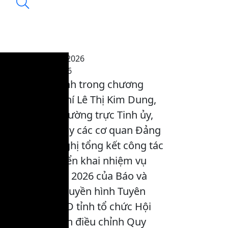
Thời sự tối 10-1-2026
23:18, 10/01/2026
Nội dung chính trong chương
trình: Đồng chí Lê Thị Kim Dung,
Phó Bí thư Thường trực Tinh ủy,
Bí thư Đảng ủy các cơ quan Đảng
tỉnh dự hội nghị tổng kết công tác
năm 2025, triển khai nhiệm vụ
công tác năm 2026 của Báo và
phát thanh, truyền hình Tuyên
Quang ; UBND tỉnh tổ chức Hội
thảo tham vấn điều chỉnh Quy