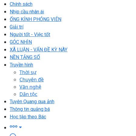
Chính sách
Nhịp cầu nhân ái
ỐNG KÍNH PHÓNG VIÊN
Giải trí
Người tốt - Việc tốt
GÓC NHÌN
XÃ LUẬN - VẤN ĐỀ KỲ NÀY
NỀN TẢNG SỐ
Truyền hình
Thời sự
Chuyên đề
Văn nghệ
Dân tộc
Tuyên Quang qua ảnh
Thông tin quảng bá
Học tập theo Bác