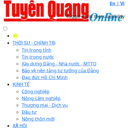
En |
Vi
Toggle main menu visibility
THỜI SỰ - CHÍNH TRỊ
Tin trong tỉnh
Tin trong nước
Xây dựng Đảng - Nhà nước - MTTQ
Bảo vệ nền tảng tư tưởng của Đảng
Đạo đức Hồ Chí Minh
KINH TẾ
Công nghiệp
Nông-Lâm nghiệp
Thương mại - Dịch vụ
Đầu tư
Nông thôn mới
XÃ HỘI