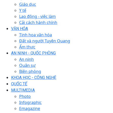
Giáo dục
Y tế
Lao động - việc làm
Cải cách hành chính
VĂN HÓA
Tinh hoa văn hóa
Đất và người Tuyên Quang
Ẩm thực
AN NINH - QUỐC PHÒNG
An ninh
Quân sự
Biên phòng
KHOA HỌC - CÔNG NGHỆ
QUỐC TẾ
MULTIMEDIA
Photo
Infographic
Emagazine