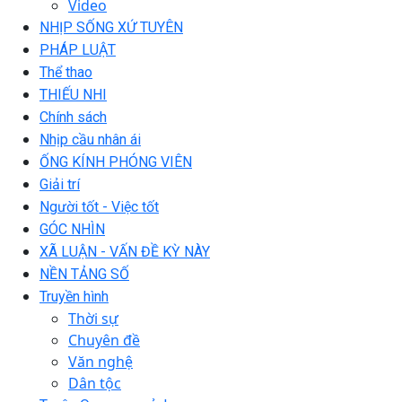
Video
NHỊP SỐNG XỨ TUYÊN
PHÁP LUẬT
Thể thao
THIẾU NHI
Chính sách
Nhịp cầu nhân ái
ỐNG KÍNH PHÓNG VIÊN
Giải trí
Người tốt - Việc tốt
GÓC NHÌN
XÃ LUẬN - VẤN ĐỀ KỲ NÀY
NỀN TẢNG SỐ
Truyền hình
Thời sự
Chuyên đề
Văn nghệ
Dân tộc