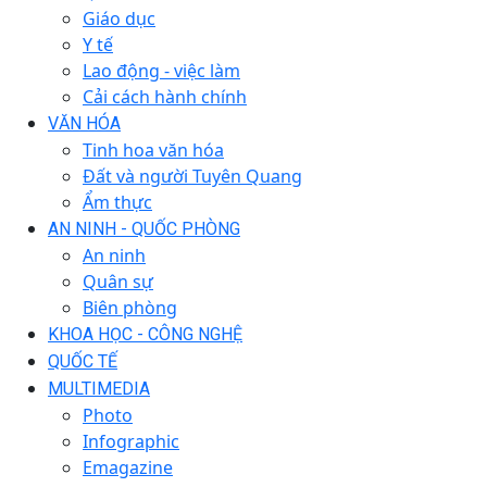
Giáo dục
Y tế
Lao động - việc làm
Cải cách hành chính
VĂN HÓA
Tinh hoa văn hóa
Đất và người Tuyên Quang
Ẩm thực
AN NINH - QUỐC PHÒNG
An ninh
Quân sự
Biên phòng
KHOA HỌC - CÔNG NGHỆ
QUỐC TẾ
MULTIMEDIA
Photo
Infographic
Emagazine