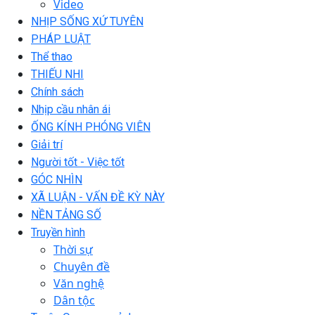
Video
NHỊP SỐNG XỨ TUYÊN
PHÁP LUẬT
Thể thao
THIẾU NHI
Chính sách
Nhịp cầu nhân ái
ỐNG KÍNH PHÓNG VIÊN
Giải trí
Người tốt - Việc tốt
GÓC NHÌN
XÃ LUẬN - VẤN ĐỀ KỲ NÀY
NỀN TẢNG SỐ
Truyền hình
Thời sự
Chuyên đề
Văn nghệ
Dân tộc