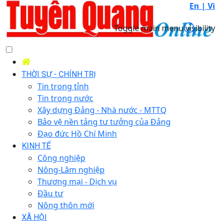
En |
Vi
Toggle main menu visibility
THỜI SỰ - CHÍNH TRỊ
Tin trong tỉnh
Tin trong nước
Xây dựng Đảng - Nhà nước - MTTQ
Bảo vệ nền tảng tư tưởng của Đảng
Đạo đức Hồ Chí Minh
KINH TẾ
Công nghiệp
Nông-Lâm nghiệp
Thương mại - Dịch vụ
Đầu tư
Nông thôn mới
XÃ HỘI