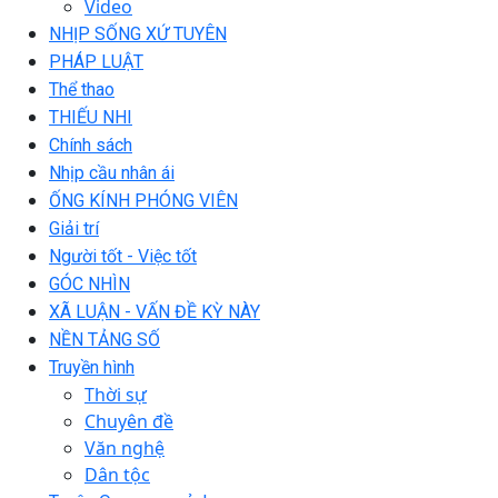
Video
NHỊP SỐNG XỨ TUYÊN
PHÁP LUẬT
Thể thao
THIẾU NHI
Chính sách
Nhịp cầu nhân ái
ỐNG KÍNH PHÓNG VIÊN
Giải trí
Người tốt - Việc tốt
GÓC NHÌN
XÃ LUẬN - VẤN ĐỀ KỲ NÀY
NỀN TẢNG SỐ
Truyền hình
Thời sự
Chuyên đề
Văn nghệ
Dân tộc