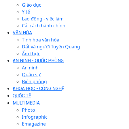
Giáo dục
Y tế
Lao động - việc làm
Cải cách hành chính
VĂN HÓA
Tinh hoa văn hóa
Đất và người Tuyên Quang
Ẩm thực
AN NINH - QUỐC PHÒNG
An ninh
Quân sự
Biên phòng
KHOA HỌC - CÔNG NGHỆ
QUỐC TẾ
MULTIMEDIA
Photo
Infographic
Emagazine