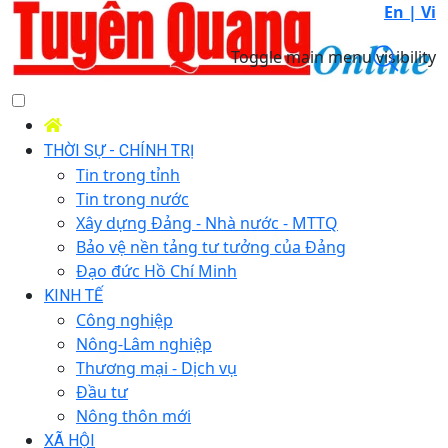
En |
Vi
Toggle main menu visibility
THỜI SỰ - CHÍNH TRỊ
Tin trong tỉnh
Tin trong nước
Xây dựng Đảng - Nhà nước - MTTQ
Bảo vệ nền tảng tư tưởng của Đảng
Đạo đức Hồ Chí Minh
KINH TẾ
Công nghiệp
Nông-Lâm nghiệp
Thương mại - Dịch vụ
Đầu tư
Nông thôn mới
XÃ HỘI