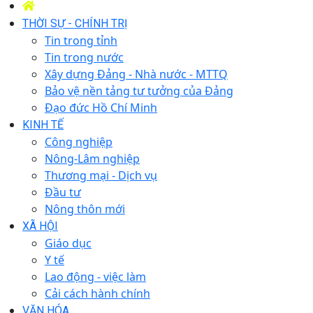
THỜI SỰ - CHÍNH TRỊ
Tin trong tỉnh
Tin trong nước
Xây dựng Đảng - Nhà nước - MTTQ
Bảo vệ nền tảng tư tưởng của Đảng
Đạo đức Hồ Chí Minh
KINH TẾ
Công nghiệp
Nông-Lâm nghiệp
Thương mại - Dịch vụ
Đầu tư
Nông thôn mới
XÃ HỘI
Giáo dục
Y tế
Lao động - việc làm
Cải cách hành chính
VĂN HÓA