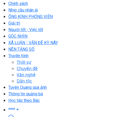
Chính sách
Nhịp cầu nhân ái
ỐNG KÍNH PHÓNG VIÊN
Giải trí
Người tốt - Việc tốt
GÓC NHÌN
XÃ LUẬN - VẤN ĐỀ KỲ NÀY
NỀN TẢNG SỐ
Truyền hình
Thời sự
Chuyên đề
Văn nghệ
Dân tộc
Tuyên Quang qua ảnh
Thông tin quảng bá
Học tập theo Bác