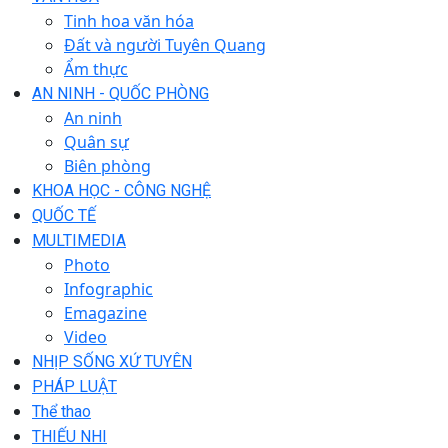
Tinh hoa văn hóa
Đất và người Tuyên Quang
Ẩm thực
AN NINH - QUỐC PHÒNG
An ninh
Quân sự
Biên phòng
KHOA HỌC - CÔNG NGHỆ
QUỐC TẾ
MULTIMEDIA
Photo
Infographic
Emagazine
Video
NHỊP SỐNG XỨ TUYÊN
PHÁP LUẬT
Thể thao
THIẾU NHI