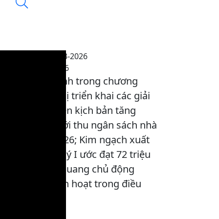
Thời sự trưa 25-3-2026
14:26, 25/03/2026
Nội dung chính trong chương
trình: Hội nghị triển khai các giải
pháp thực hiện kịch bản tăng
trưởng gắn với thu ngân sách nhà
nước năm 2026; Kim ngạch xuất
nhập khẩu quý I ước đạt 72 triệu
USD; Tuyên Quang chủ động
thích ứng, linh hoạt trong điều
hành kinh tế.