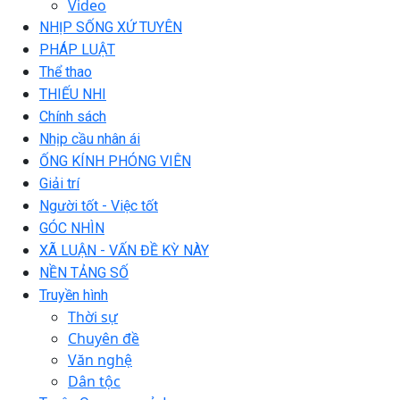
Video
NHỊP SỐNG XỨ TUYÊN
PHÁP LUẬT
Thể thao
THIẾU NHI
Chính sách
Nhịp cầu nhân ái
ỐNG KÍNH PHÓNG VIÊN
Giải trí
Người tốt - Việc tốt
GÓC NHÌN
XÃ LUẬN - VẤN ĐỀ KỲ NÀY
NỀN TẢNG SỐ
Truyền hình
Thời sự
Chuyên đề
Văn nghệ
Dân tộc