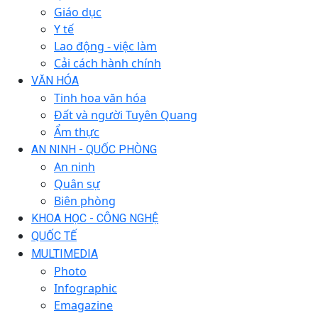
Giáo dục
Y tế
Lao động - việc làm
Cải cách hành chính
VĂN HÓA
Tinh hoa văn hóa
Đất và người Tuyên Quang
Ẩm thực
AN NINH - QUỐC PHÒNG
An ninh
Quân sự
Biên phòng
KHOA HỌC - CÔNG NGHỆ
QUỐC TẾ
MULTIMEDIA
Photo
Infographic
Emagazine