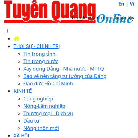
En |
Vi
Toggle main menu visibility
THỜI SỰ - CHÍNH TRỊ
Tin trong tỉnh
Tin trong nước
Xây dựng Đảng - Nhà nước - MTTQ
Bảo vệ nền tảng tư tưởng của Đảng
Đạo đức Hồ Chí Minh
KINH TẾ
Công nghiệp
Nông-Lâm nghiệp
Thương mại - Dịch vụ
Đầu tư
Nông thôn mới
XÃ HỘI