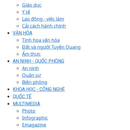
Giáo dục
Y tế
Lao động - việc làm
Cải cách hành chính
VĂN HÓA
Tinh hoa văn hóa
Đất và người Tuyên Quang
Ẩm thực
AN NINH - QUỐC PHÒNG
An ninh
Quân sự
Biên phòng
KHOA HỌC - CÔNG NGHỆ
QUỐC TẾ
MULTIMEDIA
Photo
Infographic
Emagazine