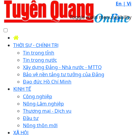
En |
Vi
Toggle main menu visibility
THỜI SỰ - CHÍNH TRỊ
Tin trong tỉnh
Tin trong nước
Xây dựng Đảng - Nhà nước - MTTQ
Bảo vệ nền tảng tư tưởng của Đảng
Đạo đức Hồ Chí Minh
KINH TẾ
Công nghiệp
Nông-Lâm nghiệp
Thương mại - Dịch vụ
Đầu tư
Nông thôn mới
XÃ HỘI