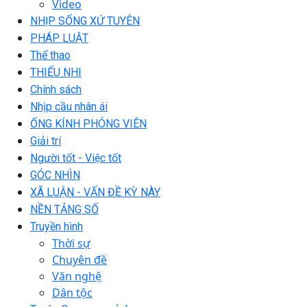
Video
NHỊP SỐNG XỨ TUYÊN
PHÁP LUẬT
Thể thao
THIẾU NHI
Chính sách
Nhịp cầu nhân ái
ỐNG KÍNH PHÓNG VIÊN
Giải trí
Người tốt - Việc tốt
GÓC NHÌN
XÃ LUẬN - VẤN ĐỀ KỲ NÀY
NỀN TẢNG SỐ
Truyền hình
Thời sự
Chuyên đề
Văn nghệ
Dân tộc