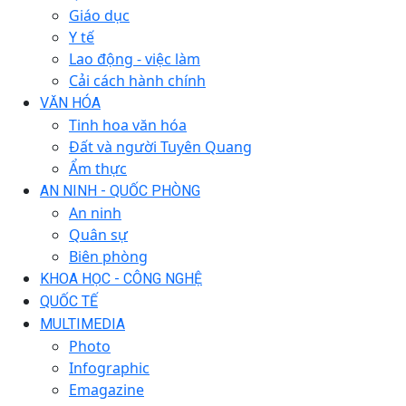
Giáo dục
Y tế
Lao động - việc làm
Cải cách hành chính
VĂN HÓA
Tinh hoa văn hóa
Đất và người Tuyên Quang
Ẩm thực
AN NINH - QUỐC PHÒNG
An ninh
Quân sự
Biên phòng
KHOA HỌC - CÔNG NGHỆ
QUỐC TẾ
MULTIMEDIA
Photo
Infographic
Emagazine