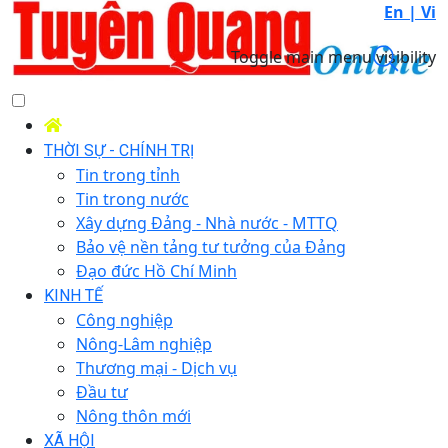
En |
Vi
Toggle main menu visibility
THỜI SỰ - CHÍNH TRỊ
Tin trong tỉnh
Tin trong nước
Xây dựng Đảng - Nhà nước - MTTQ
Bảo vệ nền tảng tư tưởng của Đảng
Đạo đức Hồ Chí Minh
KINH TẾ
Công nghiệp
Nông-Lâm nghiệp
Thương mại - Dịch vụ
Đầu tư
Nông thôn mới
XÃ HỘI