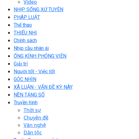
Video
NHỊP SỐNG XỨ TUYÊN
PHÁP LUẬT
Thể thao
THIẾU NHI
Chính sách
Nhịp cầu nhân ái
ỐNG KÍNH PHÓNG VIÊN
Giải trí
Người tốt - Việc tốt
GÓC NHÌN
XÃ LUẬN - VẤN ĐỀ KỲ NÀY
NỀN TẢNG SỐ
Truyền hình
Thời sự
Chuyên đề
Văn nghệ
Dân tộc