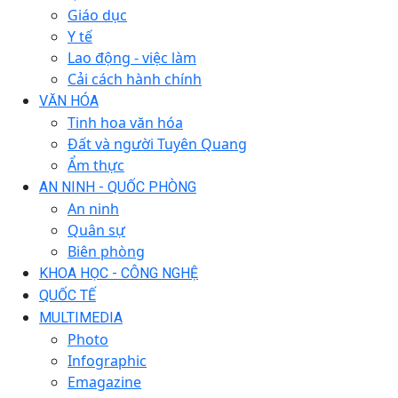
Giáo dục
Y tế
Lao động - việc làm
Cải cách hành chính
VĂN HÓA
Tinh hoa văn hóa
Đất và người Tuyên Quang
Ẩm thực
AN NINH - QUỐC PHÒNG
An ninh
Quân sự
Biên phòng
KHOA HỌC - CÔNG NGHỆ
QUỐC TẾ
MULTIMEDIA
Photo
Infographic
Emagazine