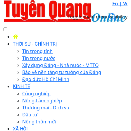
En |
Vi
Toggle main menu visibility
THỜI SỰ - CHÍNH TRỊ
Tin trong tỉnh
Tin trong nước
Xây dựng Đảng - Nhà nước - MTTQ
Bảo vệ nền tảng tư tưởng của Đảng
Đạo đức Hồ Chí Minh
KINH TẾ
Công nghiệp
Nông-Lâm nghiệp
Thương mại - Dịch vụ
Đầu tư
Nông thôn mới
XÃ HỘI