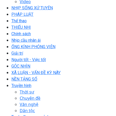
Video
NHỊP SỐNG XỨ TUYÊN
PHÁP LUẬT
Thể thao
THIẾU NHI
Chính sách
Nhịp cầu nhân ái
ỐNG KÍNH PHÓNG VIÊN
Giải trí
Người tốt - Việc tốt
GÓC NHÌN
XÃ LUẬN - VẤN ĐỀ KỲ NÀY
NỀN TẢNG SỐ
Truyền hình
Thời sự
Chuyên đề
Văn nghệ
Dân tộc