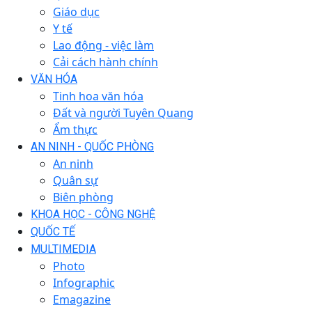
Giáo dục
Y tế
Lao động - việc làm
Cải cách hành chính
VĂN HÓA
Tinh hoa văn hóa
Đất và người Tuyên Quang
Ẩm thực
AN NINH - QUỐC PHÒNG
An ninh
Quân sự
Biên phòng
KHOA HỌC - CÔNG NGHỆ
QUỐC TẾ
MULTIMEDIA
Photo
Infographic
Emagazine