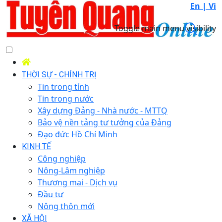
En |
Vi
Toggle main menu visibility
THỜI SỰ - CHÍNH TRỊ
Tin trong tỉnh
Tin trong nước
Xây dựng Đảng - Nhà nước - MTTQ
Bảo vệ nền tảng tư tưởng của Đảng
Đạo đức Hồ Chí Minh
KINH TẾ
Công nghiệp
Nông-Lâm nghiệp
Thương mại - Dịch vụ
Đầu tư
Nông thôn mới
XÃ HỘI