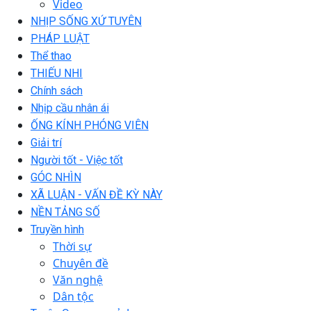
Video
NHỊP SỐNG XỨ TUYÊN
PHÁP LUẬT
Thể thao
THIẾU NHI
Chính sách
Nhịp cầu nhân ái
ỐNG KÍNH PHÓNG VIÊN
Giải trí
Người tốt - Việc tốt
GÓC NHÌN
XÃ LUẬN - VẤN ĐỀ KỲ NÀY
NỀN TẢNG SỐ
Truyền hình
Thời sự
Chuyên đề
Văn nghệ
Dân tộc