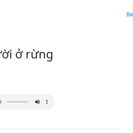
Bạ
ời ở rừng