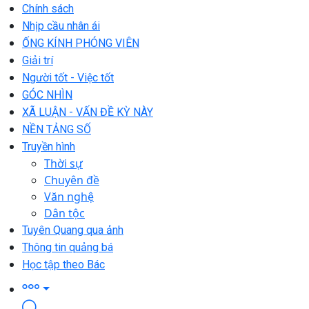
Chính sách
Nhịp cầu nhân ái
ỐNG KÍNH PHÓNG VIÊN
Giải trí
Người tốt - Việc tốt
GÓC NHÌN
XÃ LUẬN - VẤN ĐỀ KỲ NÀY
NỀN TẢNG SỐ
Truyền hình
Thời sự
Chuyên đề
Văn nghệ
Dân tộc
Tuyên Quang qua ảnh
Thông tin quảng bá
Học tập theo Bác