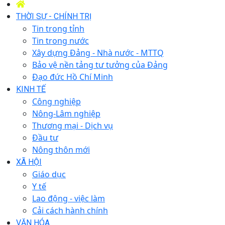
THỜI SỰ - CHÍNH TRỊ
Tin trong tỉnh
Tin trong nước
Xây dựng Đảng - Nhà nước - MTTQ
Bảo vệ nền tảng tư tưởng của Đảng
Đạo đức Hồ Chí Minh
KINH TẾ
Công nghiệp
Nông-Lâm nghiệp
Thương mại - Dịch vụ
Đầu tư
Nông thôn mới
XÃ HỘI
Giáo dục
Y tế
Lao động - việc làm
Cải cách hành chính
VĂN HÓA