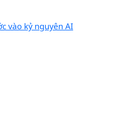
ớc vào kỷ nguyên AI
Vivobook
tính di 