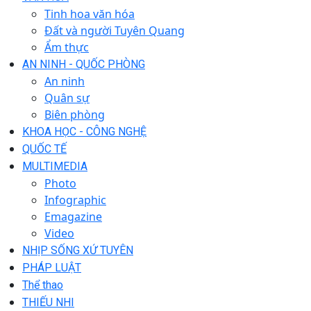
Tinh hoa văn hóa
Đất và người Tuyên Quang
Ẩm thực
AN NINH - QUỐC PHÒNG
An ninh
Quân sự
Biên phòng
KHOA HỌC - CÔNG NGHỆ
QUỐC TẾ
MULTIMEDIA
Photo
Infographic
Emagazine
Video
NHỊP SỐNG XỨ TUYÊN
PHÁP LUẬT
Thể thao
THIẾU NHI