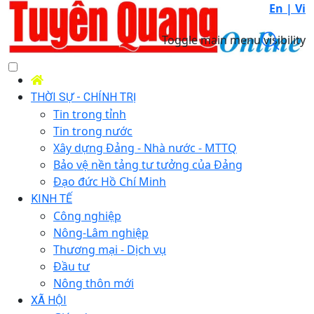
En |
Vi
Toggle main menu visibility
THỜI SỰ - CHÍNH TRỊ
Tin trong tỉnh
Tin trong nước
Xây dựng Đảng - Nhà nước - MTTQ
Bảo vệ nền tảng tư tưởng của Đảng
Đạo đức Hồ Chí Minh
KINH TẾ
Công nghiệp
Nông-Lâm nghiệp
Thương mại - Dịch vụ
Đầu tư
Nông thôn mới
XÃ HỘI