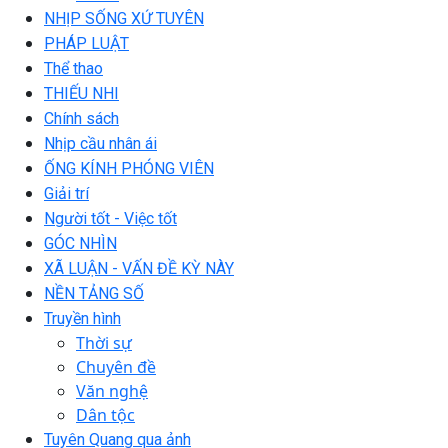
NHỊP SỐNG XỨ TUYÊN
PHÁP LUẬT
Thể thao
THIẾU NHI
Chính sách
Nhịp cầu nhân ái
ỐNG KÍNH PHÓNG VIÊN
Giải trí
Người tốt - Việc tốt
GÓC NHÌN
XÃ LUẬN - VẤN ĐỀ KỲ NÀY
NỀN TẢNG SỐ
Truyền hình
Thời sự
Chuyên đề
Văn nghệ
Dân tộc
Tuyên Quang qua ảnh