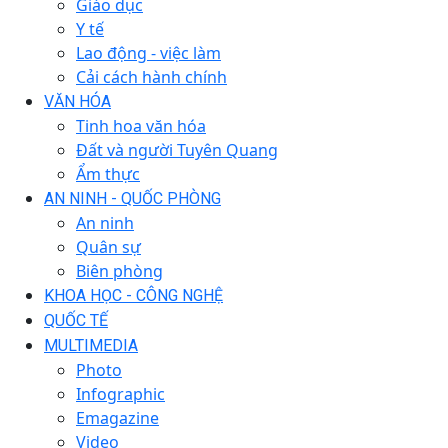
Giáo dục
Y tế
Lao động - việc làm
Cải cách hành chính
VĂN HÓA
Tinh hoa văn hóa
Đất và người Tuyên Quang
Ẩm thực
AN NINH - QUỐC PHÒNG
An ninh
Quân sự
Biên phòng
KHOA HỌC - CÔNG NGHỆ
QUỐC TẾ
MULTIMEDIA
Photo
Infographic
Emagazine
Video