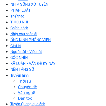
NHỊP SỐNG XỨ TUYÊN
PHÁP LUẬT
Thể thao
THIẾU NHI
Chính sách
Nhịp cầu nhân ái
ỐNG KÍNH PHÓNG VIÊN
Giải trí
Người tốt - Việc tốt
GÓC NHÌN
XÃ LUẬN - VẤN ĐỀ KỲ NÀY
NỀN TẢNG SỐ
Truyền hình
Thời sự
Chuyên đề
Văn nghệ
Dân tộc
Tuyên Quang qua ảnh