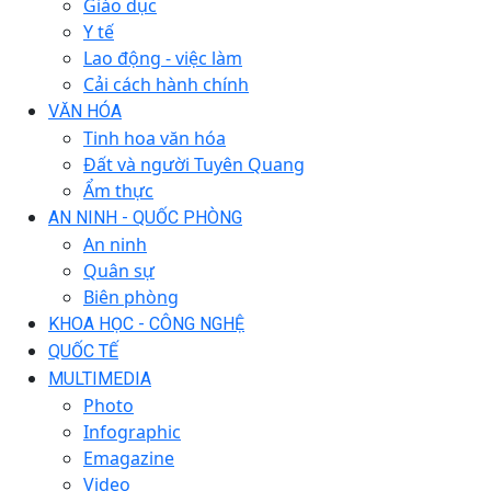
Giáo dục
Y tế
Lao động - việc làm
Cải cách hành chính
VĂN HÓA
Tinh hoa văn hóa
Đất và người Tuyên Quang
Ẩm thực
AN NINH - QUỐC PHÒNG
An ninh
Quân sự
Biên phòng
KHOA HỌC - CÔNG NGHỆ
QUỐC TẾ
MULTIMEDIA
Photo
Infographic
Emagazine
Video