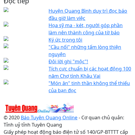
Đọc tiếp
Huyện Quang Bình duy trì đọc báo
đầu giờ làm việc
Họa sỹ ma - két, người góp phần
làm nên thành công của tờ báo
Ký ức trong tôi
"Cầu nối" những tấm lòng thiện
nguyện
Đôi lời ghi "mộc"!
Tích cực chuẩn bị các hoạt động 100
năm Chợ tình Khâu Vai
"Món ăn" tinh thần không thể thiếu
của bạn đọc
© 2020
Báo Tuyên Quang Online
- Cơ quan chủ quản:
Tỉnh uỷ tỉnh Tuyên Quang
Giấy phép hoạt động báo điện tử số 140/GP-BTTTT cấp