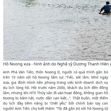
Hồ Noong xưa - hình ảnh do Nghệ sỹ Dương Thanh Hiền gh
Anh Phà Văn Tiên, thôn Noong II, người có quá trình gắn bó
trên 10 năm với hồ Noong tâm sự: “Tiếc, xót lắm. Nhớ ngày
xưa, gia đình mình tiên phong trong việc kinh doanh dịch vụ
du lịch lòng hồ. Hồi trước năm 2000, khách du lịch đến đông
lắm, nhưng khi HTX Thủy sản đi vào hoạt động, không gian hồ
Noong bị băm nát, nước dần cạn kiệt…”. Thật buồn, một điểm
du lịch đầy tiềm năng bị “chết yểu” bởi chính bàn tay con
người! Anh Tiên cho biết thêm: “Tôi đã gắn bó với hồ Noong từ