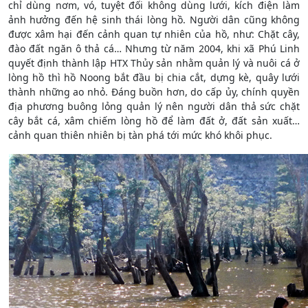
chỉ dùng nơm, vó, tuyệt đối không dùng lưới, kích điện làm
ảnh hưởng đến hệ sinh thái lòng hồ. Người dân cũng không
được xâm hại đến cảnh quan tự nhiên của hồ, như: Chặt cây,
đào đất ngăn ô thả cá… Nhưng từ năm 2004, khi xã Phú Linh
quyết định thành lập HTX Thủy sản nhằm quản lý và nuôi cá ở
lòng hồ thì hồ Noong bắt đầu bị chia cắt, dựng kè, quây lưới
thành những ao nhỏ. Đáng buồn hơn, do cấp ủy, chính quyền
địa phương buông lỏng quản lý nên người dân thả sức chặt
cây bắt cá, xâm chiếm lòng hồ để làm đất ở, đất sản xuất…
cảnh quan thiên nhiên bị tàn phá tới mức khó khôi phục.