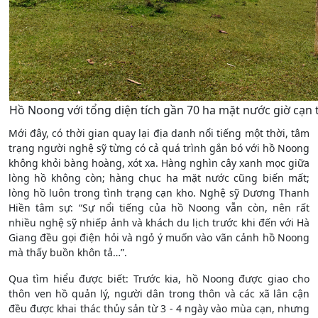
Hồ Noong với tổng diện tích gần 70 ha mặt nước giờ cạn t
Mới đây, có thời gian quay lại địa danh nổi tiếng một thời, tâm
trạng người nghệ sỹ từng có cả quá trình gắn bó với hồ Noong
không khỏi bàng hoàng, xót xa. Hàng nghìn cây xanh mọc giữa
lòng hồ không còn; hàng chục ha mặt nước cũng biến mất;
lòng hồ luôn trong tình trạng cạn kho. Nghệ sỹ Dương Thanh
Hiền tâm sự: “Sự nổi tiếng của hồ Noong vẫn còn, nên rất
nhiều nghệ sỹ nhiếp ảnh và khách du lịch trước khi đến với Hà
Giang đều gọi điện hỏi và ngỏ ý muốn vào vãn cảnh hồ Noong
mà thấy buồn khôn tả…”.
Qua tìm hiểu được biết: Trước kia, hồ Noong được giao cho
thôn ven hồ quản lý, người dân trong thôn và các xã lân cận
đều được khai thác thủy sản từ 3 - 4 ngày vào mùa cạn, nhưng