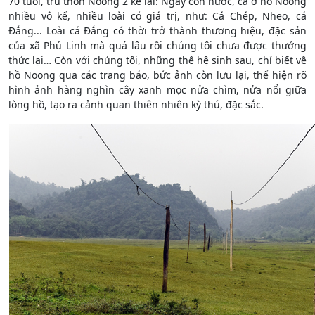
70 tuổi, trú thôn Noong 2 kể lại: Ngày còn nước, cá ở hồ Noong
nhiều vô kể, nhiều loài có giá trị, như: Cá Chép, Nheo, cá
Đắng... Loài cá Đắng có thời trở thành thương hiệu, đặc sản
của xã Phú Linh mà quá lâu rồi chúng tôi chưa được thưởng
thức lại… Còn với chúng tôi, những thế hệ sinh sau, chỉ biết về
hồ Noong qua các trang báo, bức ảnh còn lưu lại, thể hiện rõ
hình ảnh hàng nghìn cây xanh mọc nửa chìm, nửa nổi giữa
lòng hồ, tạo ra cảnh quan thiên nhiên kỳ thú, đặc sắc.