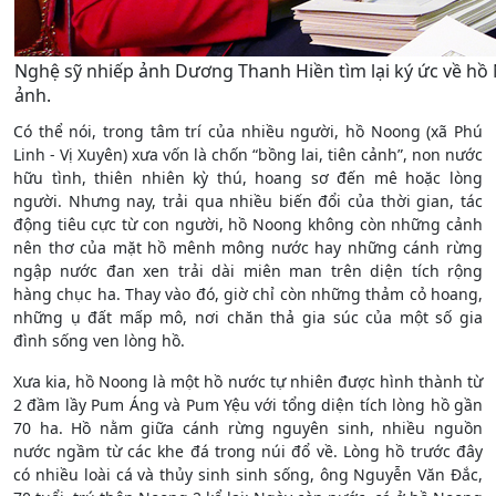
Nghệ sỹ nhiếp ảnh Dương Thanh Hiền tìm lại ký ức về h
ảnh.
Có thể nói, trong tâm trí của nhiều người, hồ Noong (xã Phú
Linh - Vị Xuyên) xưa vốn là chốn “bồng lai, tiên cảnh”, non nước
hữu tình, thiên nhiên kỳ thú, hoang sơ đến mê hoặc lòng
người. Nhưng nay, trải qua nhiều biến đổi của thời gian, tác
động tiêu cực từ con người, hồ Noong không còn những cảnh
nên thơ của mặt hồ mênh mông nước hay những cánh rừng
ngập nước đan xen trải dài miên man trên diện tích rộng
hàng chục ha. Thay vào đó, giờ chỉ còn những thảm cỏ hoang,
những ụ đất mấp mô, nơi chăn thả gia súc của một số gia
đình sống ven lòng hồ.
Xưa kia, hồ Noong là một hồ nước tự nhiên được hình thành từ
2 đầm lầy Pum Áng và Pum Yệu với tổng diện tích lòng hồ gần
70 ha. Hồ nằm giữa cánh rừng nguyên sinh, nhiều nguồn
nước ngầm từ các khe đá trong núi đổ về. Lòng hồ trước đây
có nhiều loài cá và thủy sinh sinh sống, ông Nguyễn Văn Đắc,