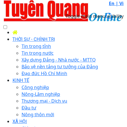
En |
Vi
Toggle main menu visibility
THỜI SỰ - CHÍNH TRỊ
Tin trong tỉnh
Tin trong nước
Xây dựng Đảng - Nhà nước - MTTQ
Bảo vệ nền tảng tư tưởng của Đảng
Đạo đức Hồ Chí Minh
KINH TẾ
Công nghiệp
Nông-Lâm nghiệp
Thương mại - Dịch vụ
Đầu tư
Nông thôn mới
XÃ HỘI