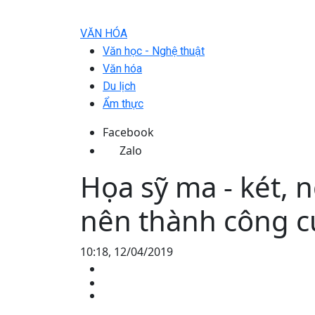
VĂN HÓA
Văn học - Nghệ thuật
Văn hóa
Du lịch
Ẩm thực
Facebook
Zalo
Họa sỹ ma - két,
nên thành công c
10:18, 12/04/2019