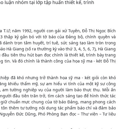
o luận nhóm tại lớp tập huấn thiết kế, trình
 T.Ư; năm 1992, người con gái xứ Tuyên, Đỗ Thị Ngọc Bích
3 thập kỷ gắn bó với tờ báo của Đảng bộ, chính quyền và
 dành trọn tâm huyết, trí tuệ, sức sáng tạo làm tròn trọng
áo Hà Giang (số ra thường kỳ vào thứ 3, 4, 5, 6, 7), Hà Giang
đầu tiên thu hút bạn đọc chính là thiết kế, trình bày trang
g tin. Và đó chính là thành công của họa sỹ ma - két Đỗ Thị
ghiệp đã khó nhưng trở thành họa sỹ ma - két giỏi còn khó
năng khiếu thẩm mỹ, sự am hiểu vi tính của một kỹ sư công
ị, am tường nghiệp vụ của người làm báo thực thụ. Mỗi ấn
người đầu tiên trăn trở, tìm cách sáng tạo để hình thức tác
 giữ chuẩn mực chung của tờ báo Đảng, mang phong cách
n tôn thêm tư tưởng nội dung tác phẩm báo chí và đảm bảo
o Nguyễn Đức Dũng, Phó Phòng Bạn đọc – Thư viện – Tư liệu