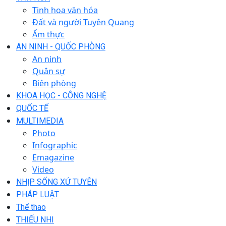
Tinh hoa văn hóa
Đất và người Tuyên Quang
Ẩm thực
AN NINH - QUỐC PHÒNG
An ninh
Quân sự
Biên phòng
KHOA HỌC - CÔNG NGHỆ
QUỐC TẾ
MULTIMEDIA
Photo
Infographic
Emagazine
Video
NHỊP SỐNG XỨ TUYÊN
PHÁP LUẬT
Thể thao
THIẾU NHI