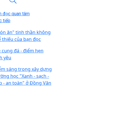
n đọc quan tâm
 tiếp
ón ăn" tinh thần không
ể thiếu của bạn đọc
 cung đá - điểm hẹn
nh yêu
ểm sáng trong xây dựng
ường học "Xanh - sạch -
p - an toàn" ở Đồng Văn