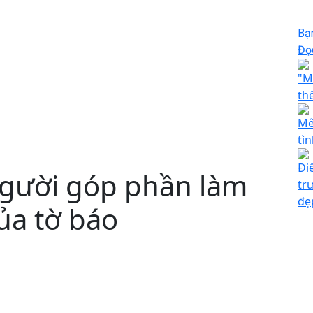
Bạ
Đọc
"M
th
Mê
tì
Đi
 người góp phần làm
tr
đẹ
ủa tờ báo