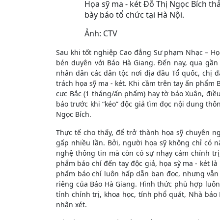
Họa sỹ ma - két Đỗ Thị Ngọc Bích thả
bày báo tổ chức tại Hà Nội.
Ảnh: CTV
Sau khi tốt nghiệp Cao đẳng Sư phạm Nhạc – Họa
bén duyên với Báo Hà Giang. Đến nay, qua gần 
nhân dân các dân tộc nơi địa đầu Tổ quốc, chị đã
trách họa sỹ ma - két. Khi cầm trên tay ấn phẩm B
cực Bắc (1 tháng/ấn phẩm) hay tờ báo Xuân, điều 
báo trước khi “kéo” độc giả tìm đọc nội dung thôn
Ngọc Bích.
Thực tế cho thấy, để trở thành họa sỹ chuyên n
gấp nhiều lần. Bởi, người họa sỹ không chỉ có 
nghệ thông tin mà còn có sự nhạy cảm chính tr
phẩm báo chí đến tay độc giả, họa sỹ ma - két là 
phẩm báo chí luôn hấp dẫn bạn đọc, nhưng vẫn
riêng của Báo Hà Giang. Hình thức phù hợp luô
tính chính trị, khoa học, tính phổ quát, Nhà bá
nhận xét.