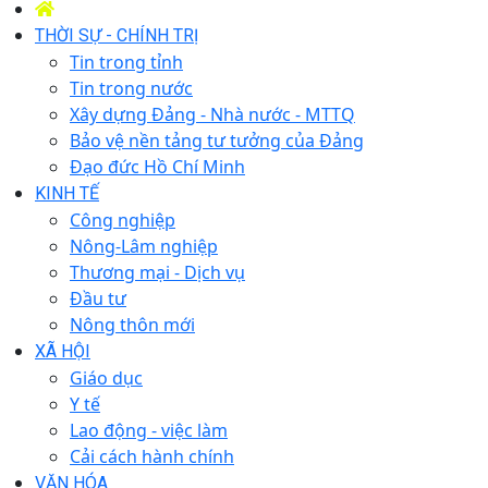
THỜI SỰ - CHÍNH TRỊ
Tin trong tỉnh
Tin trong nước
Xây dựng Đảng - Nhà nước - MTTQ
Bảo vệ nền tảng tư tưởng của Đảng
Đạo đức Hồ Chí Minh
KINH TẾ
Công nghiệp
Nông-Lâm nghiệp
Thương mại - Dịch vụ
Đầu tư
Nông thôn mới
XÃ HỘI
Giáo dục
Y tế
Lao động - việc làm
Cải cách hành chính
VĂN HÓA