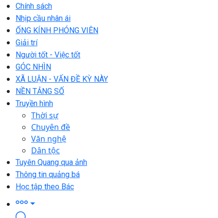
Chính sách
Nhịp cầu nhân ái
ỐNG KÍNH PHÓNG VIÊN
Giải trí
Người tốt - Việc tốt
GÓC NHÌN
XÃ LUẬN - VẤN ĐỀ KỲ NÀY
NỀN TẢNG SỐ
Truyền hình
Thời sự
Chuyên đề
Văn nghệ
Dân tộc
Tuyên Quang qua ảnh
Thông tin quảng bá
Học tập theo Bác