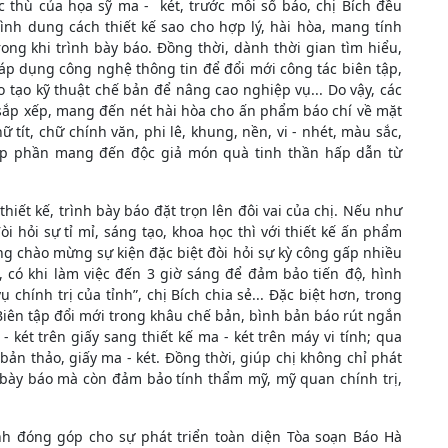
thù của họa sỹ ma - két, trước mỗi số báo, chị Bích đều
ình dung cách thiết kế sao cho hợp lý, hài hòa, mang tính
rong khi trình bày báo. Đồng thời, dành thời gian tìm hiểu,
 áp dụng công nghệ thông tin để đổi mới công tác biên tập,
 tạo kỹ thuật chế bản để nâng cao nghiệp vụ... Do vậy, các
o sắp xếp, mang đến nét hài hòa cho ấn phẩm báo chí về mặt
ữ tít, chữ chính văn, phi lê, khung, nền, vi - nhét, màu sắc,
 góp phần mang đến độc giả món quà tinh thần hấp dẫn từ
hiết kế, trình bày báo đặt trọn lên đôi vai của chị. Nếu như
i hỏi sự tỉ mỉ, sáng tạo, khoa học thì với thiết kế ấn phẩm
g chào mừng sự kiện đặc biệt đòi hỏi sự kỳ công gấp nhiều
, có khi làm việc đến 3 giờ sáng để đảm bảo tiến độ, hình
hính trị của tỉnh”, chị Bích chia sẻ... Đặc biệt hơn, trong
iên tập đổi mới trong khâu chế bản, bình bản báo rút ngắn
 két trên giấy sang thiết kế ma - két trên máy vi tính; qua
bản thảo, giấy ma - két. Đồng thời, giúp chị không chỉ phát
 bày báo mà còn đảm bảo tính thẩm mỹ, mỹ quan chính trị,
ình đóng góp cho sự phát triển toàn diện Tòa soạn Báo Hà