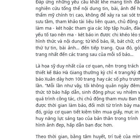
Đáp ứng những yêu cầu khắt khe mang tính đặc 
nghiên cứu tổng thể nội dung tin, bài, ảnh để h
thẩm mỹ chính trị cao, không để xảy ra sai sót t
sưu tầm, tham khảo tài liệu liên quan, chủ động
làm ma - két hoặc tham gia các lớp tập huấn, đào
yếu tố tạo nên ma - két báo in được chị khéo lé
hình thức và nội dung; từ khổ báo, lề, bát chữ, ch
thứ tự tin, bài ảnh… đến tiếp trang. Qua đó,
trang nhất đến các trang sau của mỗi số báo…
Là họa sỹ duy nhất của cơ quan, nên trọng trách t
thiết kế Báo Hà Giang thường kỳ chỉ 4 trang/kỳ đò
báo Xuân dày hơn 100 trang hay các số phụ trươn
lần. “Mỗi lần như vậy, tôi không quản ngày đêm
thức tờ báo hấp dẫn, sinh động phục vụ nhiệm vụ c
quá trình công tác, chị chủ động tham mưu Ban B
được thời gian làm báo, đổi mới từ trình bày ma -
đó, giúp cơ quan tiết kiệm tiền mua giấy, mực in 
huy năng lực sáng tạo của bản thân trong trình
hình ảnh đẹp, hấp dẫn bạn đọc hơn.
Theo thời gian, bằng tâm huyết, trí tuệ của m