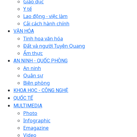
Giáo dục
Y tế
Lao động - việc làm
Cải cách hành chính
VĂN HÓA
Tinh hoa văn hóa
Đất và người Tuyên Quang
Ẩm thực
AN NINH - QUỐC PHÒNG
An ninh
Quân sự
Biên phòng
KHOA HỌC - CÔNG NGHỆ
QUỐC TẾ
MULTIMEDIA
Photo
Infographic
Emagazine
Video