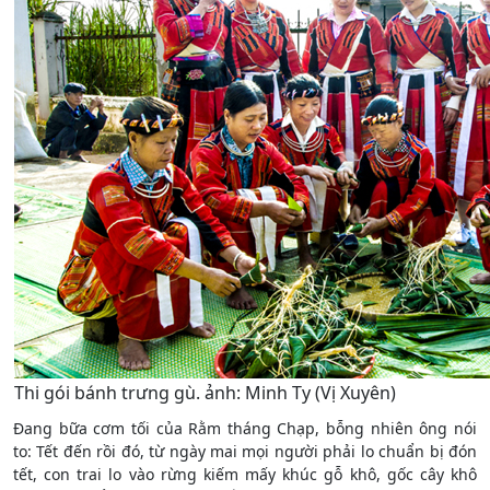
Thi gói bánh trưng gù. ảnh: Minh Ty (Vị Xuyên)
Đang bữa cơm tối của Rằm tháng Chạp, bỗng nhiên ông nói
to: Tết đến rồi đó, từ ngày mai mọi người phải lo chuẩn bị đón
tết, con trai lo vào rừng kiếm mấy khúc gỗ khô, gốc cây khô