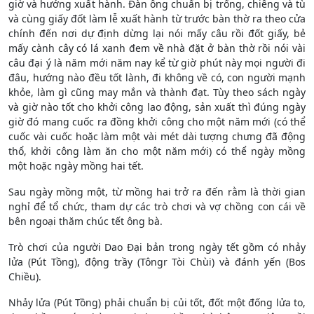
giờ và hướng xuất hành. Đàn ông chuẩn bị trống, chiêng và tù
và cùng giấy đốt làm lễ xuất hành từ trước bàn thờ ra theo cửa
chính đến nơi dự định dừng lại nói mấy câu rồi đốt giấy, bẻ
mấy cành cây có lá xanh đem về nhà đặt ở bàn thờ rồi nói vài
câu đại ý là năm mới năm nay kể từ giờ phút này mọi người đi
đâu, hướng nào đều tốt lành, đi không về có, con người mạnh
khỏe, làm gì cũng may mắn và thành đạt. Tùy theo sách ngày
và giờ nào tốt cho khởi công lao động, sản xuất thì đúng ngày
giờ đó mang cuốc ra đồng khởi công cho một năm mới (có thể
cuốc vài cuốc hoặc làm một vài mét dài tượng chưng đã động
thổ, khởi công làm ăn cho một năm mới) có thể ngày mồng
một hoặc ngày mồng hai tết.
Sau ngày mồng một, từ mồng hai trở ra đến rằm là thời gian
nghỉ để tổ chức, tham dự các trò chơi và vợ chồng con cái về
bên ngoại thăm chúc tết ông bà.
Trò chơi của người Dao Đại bản trong ngày tết gồm có nhảy
lửa (Pút Tồng), động trầy (Tôngr Tòi Chùi) và đánh yến (Bos
Chiều).
Nhảy lửa (Pút Tồng) phải chuẩn bị củi tốt, đốt một đống lửa to,