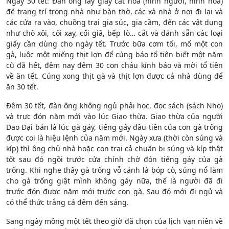
Ngày 30 tết: Đàn ông lấy giấy cắt hoa (hình người, hình hoa)
để trang trí trong nhà như bàn thờ, các xà nhà ở nơi đi lại và
các cửa ra vào, chuồng trại gia súc, gia cầm, đến các vật dụng
như chõ xôi, cối xay, cối giã, bếp lò… cắt và đánh sẵn các loại
giấy cần dùng cho ngày tết. Trước bữa cơm tối, mổ một con
gà, luộc một miếng thịt lợn để cúng báo tổ tiên biết một năm
cũ đã hết, đêm nay đêm 30 con cháu kính báo và mời tổ tiên
về ăn tết. Cúng xong thịt gà và thịt lợn được cả nhà dùng để
ăn 30 tết.
Đêm 30 tết, đàn ông không ngủ phải học, đọc sách (sách Nho)
và trực đón năm mới vào lúc Giao thừa. Giao thừa của người
Dao Đại bản là lúc gà gáy, tiếng gáy đầu tiên của con gà trống
được coi là hiệu lệnh của năm mới. Ngày xưa (thời còn súng và
kíp) thì ông chủ nhà hoặc con trai cả chuẩn bị súng và kíp thật
tốt sau đó ngồi trước cửa chính chờ đón tiếng gáy của gà
trống. Khi nghe thấy gà trống vỗ cánh là bóp cò, súng nổ làm
cho gà trống giật mình không gáy nữa, thế là người đã đi
trước đón được năm mới trước con gà. Sau đó mới đi ngủ và
có thể thức trắng cả đêm đến sáng.
Sang ngày mồng một tết theo giờ đã chọn của lịch vạn niên về