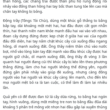
than hồng, các chàng trai được thần phù hộ rung động rồi
nhảy vào đống than hồng hai tay bốc than tung tóe lên cao mà
chân tay không bị bỏng.
Động trầy (Tôngs Tòi Chùi), dùng một khúc gỗ thẳng to bằng
bắp tay, dài khoảng một mét hai, hai đầu được cắt gọn nhẵn
thín, hai thanh niên nam khỏe mạnh đấu hai vai vào với nhau,
đoạn cây dựng đứng được kẹp chặt ở giữa hai vai của người
đấu đối diện, hai tay nắm chặt khúc cây cúi xuống đầu ngang
hông, dí mạnh xuống đất. Ông thầy niệm thần chú vào nước
bọt, nhổ vào lòng bàn tay đặt mạnh vào đầu khúc cây được hai
người giữ chắc, dí mạnh xuống đất, ông thầy đi vòng 3 lần
quanh hai người đang cúi thì khúc cây bị kéo lên theo phương
thẳng đứng, làm cho hai người không thể đứng yên, người
đứng gần phải nhảy vào giúp đè xuống, nhưng càng đông
người vào hai người và khúc cây càng lên mạnh, cho đến khi
mọi người mệt bỏ ra là tan cuộc, có thể làm đi làm lại nhiều
lần.
Quả yến có đế được đan từ lá cây dừa rừng, to bằng hai ngón
tay, hình vuông, dùng một miếng tre non to bằng đầu đũa dài
khoảng 5 phân trẻ mỏng vót nhọn hai đầu gập lại xuyên thủng