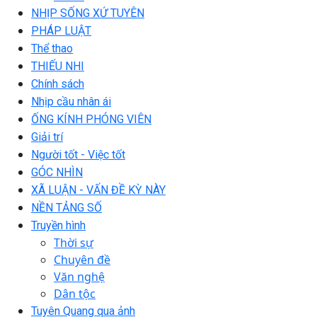
NHỊP SỐNG XỨ TUYÊN
PHÁP LUẬT
Thể thao
THIẾU NHI
Chính sách
Nhịp cầu nhân ái
ỐNG KÍNH PHÓNG VIÊN
Giải trí
Người tốt - Việc tốt
GÓC NHÌN
XÃ LUẬN - VẤN ĐỀ KỲ NÀY
NỀN TẢNG SỐ
Truyền hình
Thời sự
Chuyên đề
Văn nghệ
Dân tộc
Tuyên Quang qua ảnh