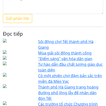
Đọc tiếp
Sôi động chợ Tết thành phố Hà
Giang
Mùa giải sôi động thành công
"Điểm sáng" văn hóa dân gian
Tự hào dẫn đầu chất lượng giáo dục
toàn diện
Có một phiên chợ đậm bản sắc trên
miền đá Mèo Vạc
Thành phố Hà Giang trang hoàng
đường phố lộng lẫy để nhân dân
đón Tết
Các trường tổ chức Chương trình