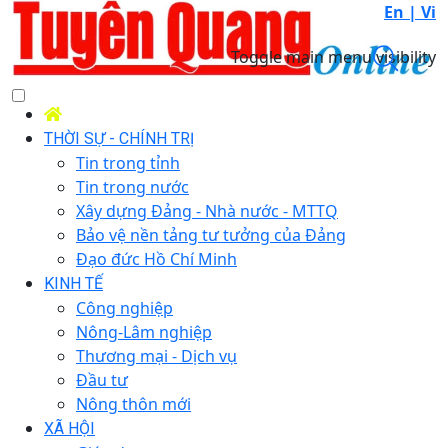
En |
Vi
Toggle main menu visibility
THỜI SỰ - CHÍNH TRỊ
Tin trong tỉnh
Tin trong nước
Xây dựng Đảng - Nhà nước - MTTQ
Bảo vệ nền tảng tư tưởng của Đảng
Đạo đức Hồ Chí Minh
KINH TẾ
Công nghiệp
Nông-Lâm nghiệp
Thương mại - Dịch vụ
Đầu tư
Nông thôn mới
XÃ HỘI