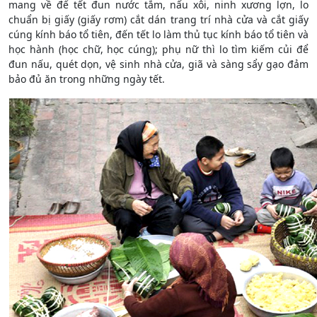
mang về để tết đun nước tắm, nấu xôi, ninh xương lợn, lo
chuẩn bị giấy (giấy rơm) cắt dán trang trí nhà cửa và cắt giấy
cúng kính báo tổ tiên, đến tết lo làm thủ tục kính báo tổ tiên và
học hành (học chữ, học cúng); phụ nữ thì lo tìm kiếm củi để
đun nấu, quét dọn, vệ sinh nhà cửa, giã và sàng sẩy gạo đảm
bảo đủ ăn trong những ngày tết.