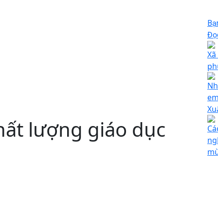
Bạ
Đọc
Xã
ph
Nh
em
Xu
hất lượng giáo dục
Cá
ng
mừ