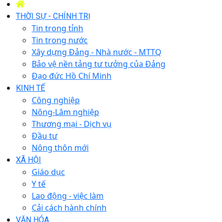
THỜI SỰ - CHÍNH TRỊ
Tin trong tỉnh
Tin trong nước
Xây dựng Đảng - Nhà nước - MTTQ
Bảo vệ nền tảng tư tưởng của Đảng
Đạo đức Hồ Chí Minh
KINH TẾ
Công nghiệp
Nông-Lâm nghiệp
Thương mại - Dịch vụ
Đầu tư
Nông thôn mới
XÃ HỘI
Giáo dục
Y tế
Lao động - việc làm
Cải cách hành chính
VĂN HÓA