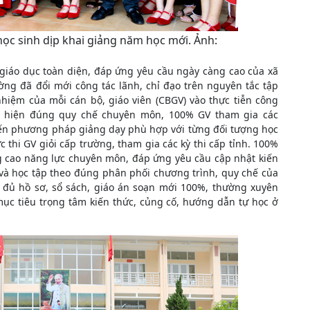
học sinh dịp khai giảng năm học mới. Ảnh:
giáo dục toàn diện, đáp ứng yêu cầu ngày càng cao của xã
ờng đã đổi mới công tác lãnh, chỉ đạo trên nguyên tắc tập
nhiệm của mỗi cán bộ, giáo viên (CBGV) vào thực tiễn công
ực hiện đúng quy chế chuyên môn, 100% GV tham gia các
tiến phương pháp giảng dạy phù hợp với từng đối tượng học
 thi GV giỏi cấp trường, tham gia các kỳ thi cấp tỉnh. 100%
ng cao năng lực chuyên môn, đáp ứng yêu cầu cập nhật kiến
và học tập theo đúng phân phối chương trình, quy chế của
 đủ hồ sơ, sổ sách, giáo án soạn mới 100%, thường xuyên
mục tiêu trọng tâm kiến thức, củng cố, hướng dẫn tự học ở