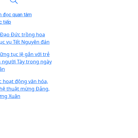
n đọc quan tâm
 tiếp
 Đạo Đức trồng hoa
ục vụ Tết Nguyên đán
ững tục lệ gắn với trẻ
 người Tày trong ngày
ân
c hoạt động văn hóa,
hệ thuật mừng Đảng,
ng Xuân