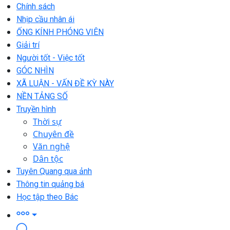
Chính sách
Nhịp cầu nhân ái
ỐNG KÍNH PHÓNG VIÊN
Giải trí
Người tốt - Việc tốt
GÓC NHÌN
XÃ LUẬN - VẤN ĐỀ KỲ NÀY
NỀN TẢNG SỐ
Truyền hình
Thời sự
Chuyên đề
Văn nghệ
Dân tộc
Tuyên Quang qua ảnh
Thông tin quảng bá
Học tập theo Bác