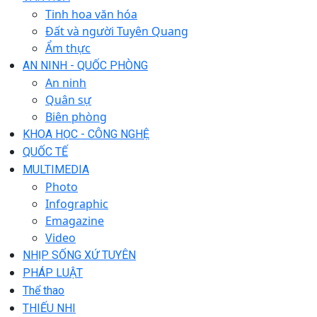
Tinh hoa văn hóa
Đất và người Tuyên Quang
Ẩm thực
AN NINH - QUỐC PHÒNG
An ninh
Quân sự
Biên phòng
KHOA HỌC - CÔNG NGHỆ
QUỐC TẾ
MULTIMEDIA
Photo
Infographic
Emagazine
Video
NHỊP SỐNG XỨ TUYÊN
PHÁP LUẬT
Thể thao
THIẾU NHI