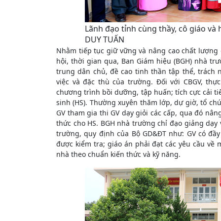
Lãnh đạo tỉnh cùng thầy, cô giáo và 
DUY TUẤN
Nhằm tiếp tục giữ vững và nâng cao chất lượng 
hội, thời gian qua, Ban Giám hiệu (BGH) nhà trư
trung dân chủ, đề cao tinh thần tập thể, trách 
việc và đặc thù của trường. Đối với CBGV, th
chương trình bồi dưỡng, tập huấn; tích cực cải 
sinh (HS). Thường xuyên thăm lớp, dự giờ, tổ chức
GV tham gia thi GV dạy giỏi các cấp, qua đó nâ
thức cho HS. BGH nhà trường chỉ đạo giảng dạy 
trường, quy định của Bộ GD&ĐT như: GV có đầy
được kiểm tra; giáo án phải đạt các yêu cầu về 
nhà theo chuẩn kiến thức và kỹ năng.