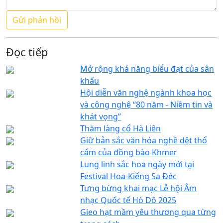
Đọc tiếp
Mở rộng khả năng biểu đạt của sân
khấu
Hội diễn văn nghệ ngành khoa học
và công nghệ “80 năm - Niềm tin và
khát vọng”
Thăm làng cổ Hà Liên
Giữ bản sắc văn hóa nghề dệt thổ
cẩm của đồng bào Khmer
Lung linh sắc hoa ngày mới tại
Festival Hoa-Kiểng Sa Đéc
Tưng bừng khai mạc Lễ hội Âm
nhạc Quốc tế Hò Dô 2025
Gieo hạt mầm yêu thương qua từng