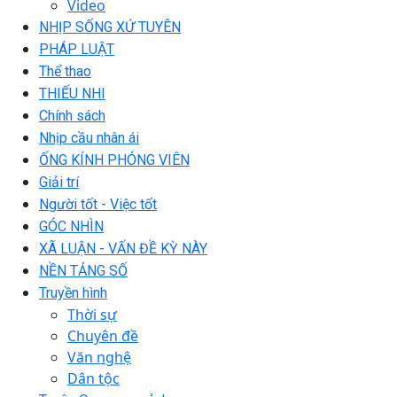
Video
NHỊP SỐNG XỨ TUYÊN
PHÁP LUẬT
Thể thao
THIẾU NHI
Chính sách
Nhịp cầu nhân ái
ỐNG KÍNH PHÓNG VIÊN
Giải trí
Người tốt - Việc tốt
GÓC NHÌN
XÃ LUẬN - VẤN ĐỀ KỲ NÀY
NỀN TẢNG SỐ
Truyền hình
Thời sự
Chuyên đề
Văn nghệ
Dân tộc