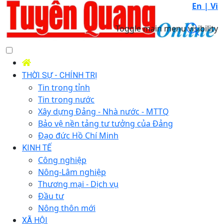
En |
Vi
Toggle main menu visibility
THỜI SỰ - CHÍNH TRỊ
Tin trong tỉnh
Tin trong nước
Xây dựng Đảng - Nhà nước - MTTQ
Bảo vệ nền tảng tư tưởng của Đảng
Đạo đức Hồ Chí Minh
KINH TẾ
Công nghiệp
Nông-Lâm nghiệp
Thương mại - Dịch vụ
Đầu tư
Nông thôn mới
XÃ HỘI