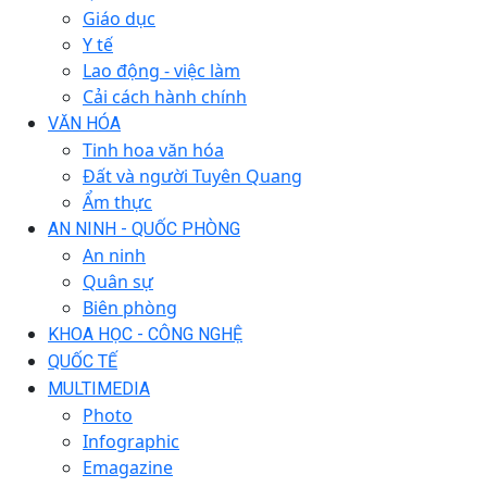
Giáo dục
Y tế
Lao động - việc làm
Cải cách hành chính
VĂN HÓA
Tinh hoa văn hóa
Đất và người Tuyên Quang
Ẩm thực
AN NINH - QUỐC PHÒNG
An ninh
Quân sự
Biên phòng
KHOA HỌC - CÔNG NGHỆ
QUỐC TẾ
MULTIMEDIA
Photo
Infographic
Emagazine