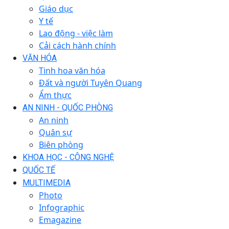
Giáo dục
Y tế
Lao động - việc làm
Cải cách hành chính
VĂN HÓA
Tinh hoa văn hóa
Đất và người Tuyên Quang
Ẩm thực
AN NINH - QUỐC PHÒNG
An ninh
Quân sự
Biên phòng
KHOA HỌC - CÔNG NGHỆ
QUỐC TẾ
MULTIMEDIA
Photo
Infographic
Emagazine