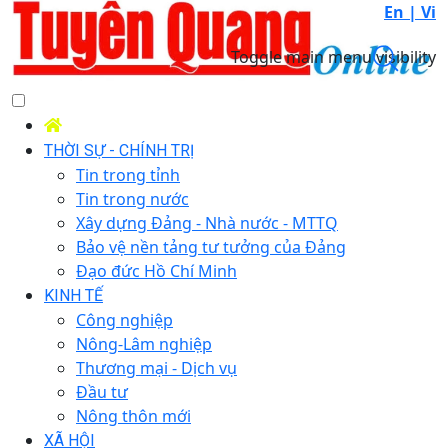
En |
Vi
Toggle main menu visibility
THỜI SỰ - CHÍNH TRỊ
Tin trong tỉnh
Tin trong nước
Xây dựng Đảng - Nhà nước - MTTQ
Bảo vệ nền tảng tư tưởng của Đảng
Đạo đức Hồ Chí Minh
KINH TẾ
Công nghiệp
Nông-Lâm nghiệp
Thương mại - Dịch vụ
Đầu tư
Nông thôn mới
XÃ HỘI