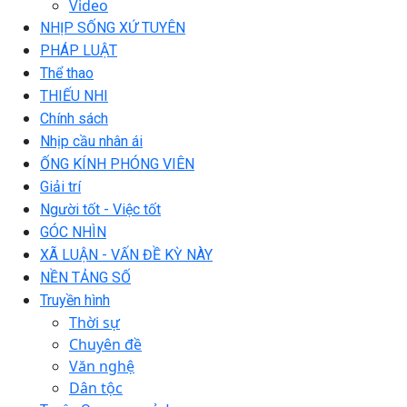
Video
NHỊP SỐNG XỨ TUYÊN
PHÁP LUẬT
Thể thao
THIẾU NHI
Chính sách
Nhịp cầu nhân ái
ỐNG KÍNH PHÓNG VIÊN
Giải trí
Người tốt - Việc tốt
GÓC NHÌN
XÃ LUẬN - VẤN ĐỀ KỲ NÀY
NỀN TẢNG SỐ
Truyền hình
Thời sự
Chuyên đề
Văn nghệ
Dân tộc