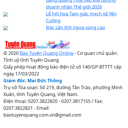
doanh nhân Thế giới 2026
Lễ hội hoa Tam giác mạch xã Yên
Cường
Đặc sản thịt ngựa vùng cao
© 2020
Báo Tuyên Quang Online
- Cơ quan chủ quản:
Tỉnh uỷ tỉnh Tuyên Quang
Giấy phép hoạt động báo điện tử số 140/GP-BTTTT cấp
ngày 17/03/2022
Giám đốc: Mai Đức Thông
Trụ sở Tòa soạn: Số 219, đường Tân Trào, phường Minh
Xuân, tỉnh Tuyên Quang, Việt Nam.
Điện thoại: 0207.3822820 - 0207.3817155 / Fax:
0207.3822821 - Email:
baotuyenquang.com.vn@gmail.com