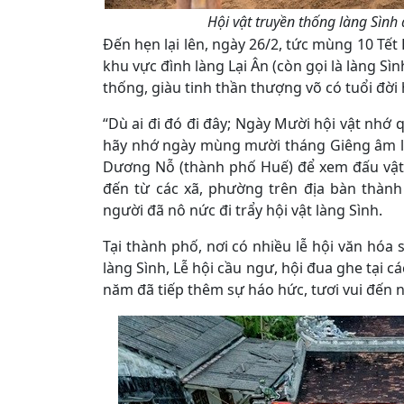
Hội vật truyền thống làng Sìn
Đến hẹn lại lên, ngày 26/2, tức mùng 10 Tế
khu vực đình làng Lại Ân (còn gọi là làng Sìn
thống, giàu tinh thần thượng võ có tuổi đờ
“Dù ai đi đó đi đây; Ngày Mười hội vật nhớ 
hãy nhớ ngày mùng mười tháng Giêng âm lị
Dương Nỗ (thành phố Huế) để xem đấu vật.
đến từ các xã, phường trên địa bàn thàn
người đã nô nức đi trẩy hội vật làng Sình.
Tại thành phố, nơi có nhiều lễ hội văn hóa 
làng Sình, Lễ hội cầu ngư, hội đua ghe tại c
năm đã tiếp thêm sự háo hức, tươi vui đến n