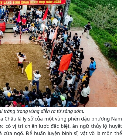
ai tráng trong vùng diễn ra từ sáng sớm.
Hóa Châu là lỵ sở của một vùng phên dậu phương Nam
 có vị trí chiến lược đặc biệt, án ngữ thủy lộ huyết
 cửa ngõ. Để huấn luyện binh sĩ, vật võ là môn thể