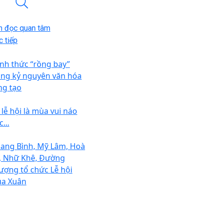
n đọc quan tâm
 tiếp
nh thức “rồng bay”
ong kỷ nguyên văn hóa
ng tạo
 lễ hội là mùa vui náo
...
ang Bình, Mỹ Lâm, Hoà
, Nhữ Khê, Đường
ượng tổ chức Lễ hội
a Xuân