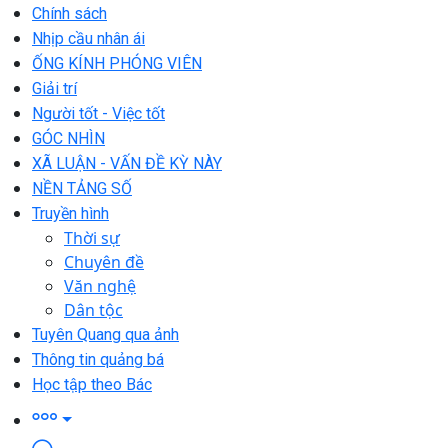
Chính sách
Nhịp cầu nhân ái
ỐNG KÍNH PHÓNG VIÊN
Giải trí
Người tốt - Việc tốt
GÓC NHÌN
XÃ LUẬN - VẤN ĐỀ KỲ NÀY
NỀN TẢNG SỐ
Truyền hình
Thời sự
Chuyên đề
Văn nghệ
Dân tộc
Tuyên Quang qua ảnh
Thông tin quảng bá
Học tập theo Bác