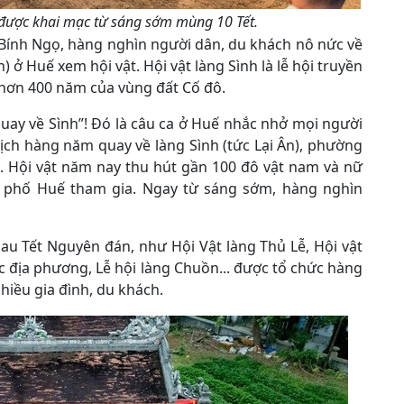
h được khai mạc từ sáng sớm mùng 10 Tết.
t Bính Ngọ, hàng nghìn người dân, du khách nô nức về
h) ở Huế xem hội vật. Hội vật làng Sình là lễ hội truyền
i hơn 400 năm của vùng đất Cố đô.
quay về Sình”! Ðó là câu ca ở Huế nhắc nhở mọi người
ch hàng năm quay về làng Sình (tức Lại Ân), phường
 Hội vật năm nay thu hút gần 100 đô vật nam và nữ
h phố Huế tham gia. Ngay từ sáng sớm, hàng nghìn
sau Tết Nguyên đán, như Hội Vật làng Thủ Lễ, Hội vật
ác địa phương, Lễ hội làng Chuồn... được tổ chức hàng
hiều gia đình, du khách.