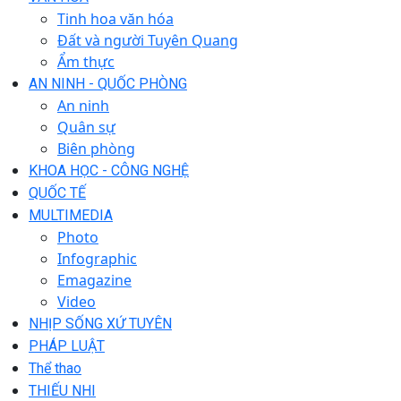
Tinh hoa văn hóa
Đất và người Tuyên Quang
Ẩm thực
AN NINH - QUỐC PHÒNG
An ninh
Quân sự
Biên phòng
KHOA HỌC - CÔNG NGHỆ
QUỐC TẾ
MULTIMEDIA
Photo
Infographic
Emagazine
Video
NHỊP SỐNG XỨ TUYÊN
PHÁP LUẬT
Thể thao
THIẾU NHI