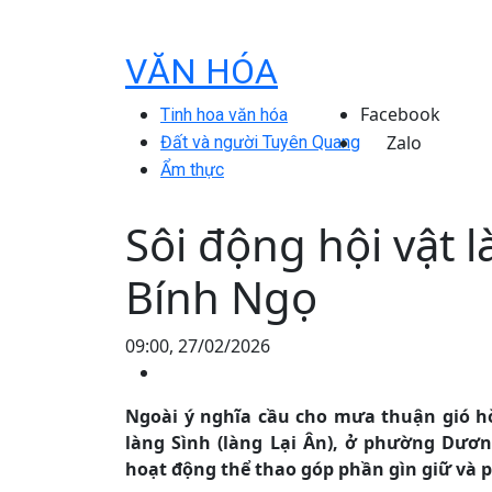
VĂN HÓA
Facebook
Tinh hoa văn hóa
Zalo
Đất và người Tuyên Quang
Ẩm thực
Sôi động hội vật 
Bính Ngọ
09:00, 27/02/2026
Ngoài ý nghĩa cầu cho mưa thuận gió hò
làng Sình (làng Lại Ân), ở phường Dươ
hoạt động thể thao góp phần gìn giữ và p