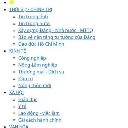
THỜI SỰ - CHÍNH TRỊ
Tin trong tỉnh
Tin trong nước
Xây dựng Đảng - Nhà nước - MTTQ
Bảo vệ nền tảng tư tưởng của Đảng
Đạo đức Hồ Chí Minh
KINH TẾ
Công nghiệp
Nông-Lâm nghiệp
Thương mại - Dịch vụ
Đầu tư
Nông thôn mới
XÃ HỘI
Giáo dục
Y tế
Lao động - việc làm
Cải cách hành chính
VĂN HÓA