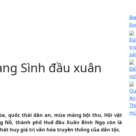
Bạ
Đọc
Đá
tr
sá
làng Sình đầu xuân
Để
nức
Qu
An
Th
mù
a, quốc thái dân an, mùa màng bội thu, Hội vật
ng Nỗ, thành phố Huế đầu Xuân Bính Ngọ còn là
hát huy giá trị văn hóa truyền thống của dân tộc.