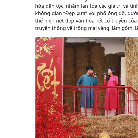
hóa dân tộc, nhằm lan tỏa các giá trị và ti
không gian “Đẹp xưa” với phố ông đồ, đườ
thể hiện nét đẹp văn hóa Tết cổ truyền củ
truyền thống về trồng mai vàng, làm gốm,