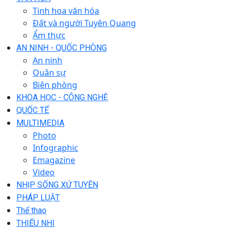
Tinh hoa văn hóa
Đất và người Tuyên Quang
Ẩm thực
AN NINH - QUỐC PHÒNG
An ninh
Quân sự
Biên phòng
KHOA HỌC - CÔNG NGHỆ
QUỐC TẾ
MULTIMEDIA
Photo
Infographic
Emagazine
Video
NHỊP SỐNG XỨ TUYÊN
PHÁP LUẬT
Thể thao
THIẾU NHI