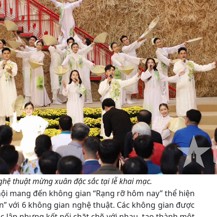
hệ thuật mừng xuân đặc sắc tại lễ khai mạc.
 hội mang đến không gian “Rạng rỡ hôm nay” thể hiện
n” với 6 không gian nghệ thuật. Các không gian được
 lập nhưng kết nối chặt chẽ với nhau, tạo thành một