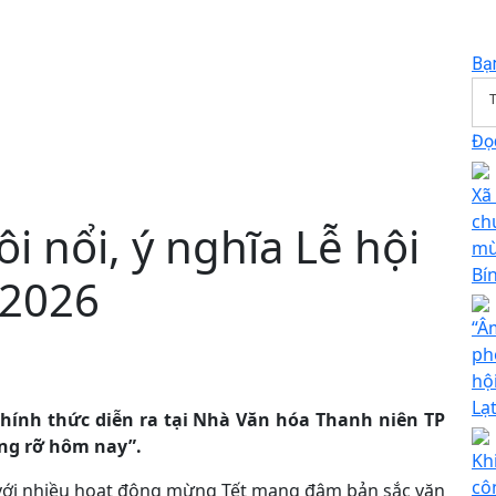
Bạ
T
Đọc
Xã
ch
i nổi, ý nghĩa Lễ hội
mừ
Bí
 2026
“Â
ph
hộ
Lạ
ã chính thức diễn ra tại Nhà Văn hóa Thanh niên TP
ạng rỡ hôm nay”.
Kh
cô
c với nhiều hoạt động mừng Tết mang đậm bản sắc văn