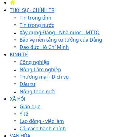
THỜI SỰ - CHÍNH TRỊ
Tin trong tỉnh
Tin trong nước
Xây dựng Đảng - Nhà nước - MTTQ
Bảo vệ nền tảng tư tưởng của Đảng
Đạo đức Hồ Chí Minh
KINH TẾ
Công nghiệp
Nông-Lâm nghiệp
Thương mại - Dịch vụ
Đầu tư
Nông thôn mới
XÃ HỘI
Giáo dục
Y tế
Lao động - việc làm
Cải cách hành chính
VĂN HÓA