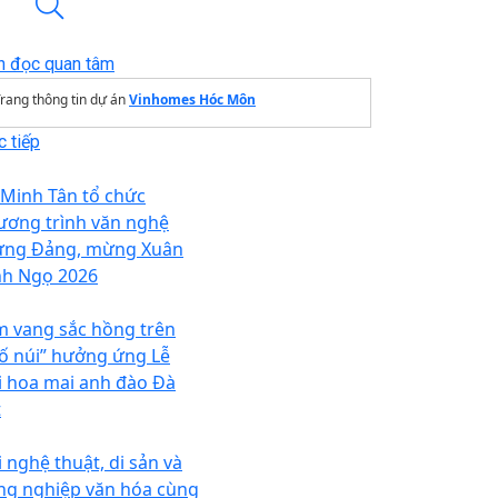
n đọc quan tâm
rang thông tin dự án
Vinhomes Hóc Môn
 tiếp
 Minh Tân tổ chức
ương trình văn nghệ
ng Đảng, mừng Xuân
nh Ngọ 2026
m vang sắc hồng trên
ố núi” hưởng ứng Lễ
i hoa mai anh đào Đà
t
i nghệ thuật, di sản và
ng nghiệp văn hóa cùng