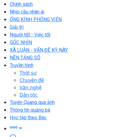
Chính sách
Nhịp cầu nhân ái
ỐNG KÍNH PHÓNG VIÊN
Giải trí
Người tốt - Việc tốt
GÓC NHÌN
XÃ LUẬN - VẤN ĐỀ KỲ NÀY
NỀN TẢNG SỐ
Truyền hình
Thời sự
Chuyên đề
Văn nghệ
Dân tộc
Tuyên Quang qua ảnh
Thông tin quảng bá
Học tập theo Bác