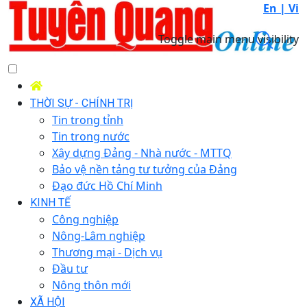
En |
Vi
Toggle main menu visibility
THỜI SỰ - CHÍNH TRỊ
Tin trong tỉnh
Tin trong nước
Xây dựng Đảng - Nhà nước - MTTQ
Bảo vệ nền tảng tư tưởng của Đảng
Đạo đức Hồ Chí Minh
KINH TẾ
Công nghiệp
Nông-Lâm nghiệp
Thương mại - Dịch vụ
Đầu tư
Nông thôn mới
XÃ HỘI