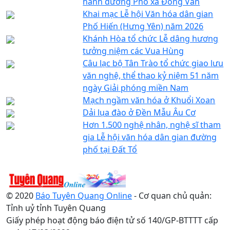
hành đường Phố xã Đồng Văn
Khai mạc Lễ hội Văn hóa dân gian
Phố Hiến (Hưng Yên) năm 2026
Khánh Hòa tổ chức Lễ dâng hương
tưởng niệm các Vua Hùng
Câu lạc bộ Tân Trào tổ chức giao lưu
văn nghệ, thể thao kỷ niệm 51 năm
ngày Giải phóng miền Nam
Mạch ngầm văn hóa ở Khuổi Xoan
Dải lụa đào ở Đền Mẫu Âu Cơ
Hơn 1.500 nghệ nhân, nghệ sĩ tham
gia Lễ hội văn hóa dân gian đường
phố tại Đất Tổ
© 2020
Báo Tuyên Quang Online
- Cơ quan chủ quản:
Tỉnh uỷ tỉnh Tuyên Quang
Giấy phép hoạt động báo điện tử số 140/GP-BTTTT cấp