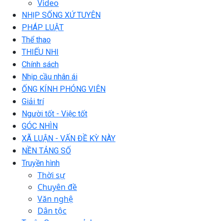
Video
NHỊP SỐNG XỨ TUYÊN
PHÁP LUẬT
Thể thao
THIẾU NHI
Chính sách
Nhịp cầu nhân ái
ỐNG KÍNH PHÓNG VIÊN
Giải trí
Người tốt - Việc tốt
GÓC NHÌN
XÃ LUẬN - VẤN ĐỀ KỲ NÀY
NỀN TẢNG SỐ
Truyền hình
Thời sự
Chuyên đề
Văn nghệ
Dân tộc