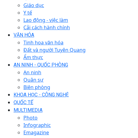
Giáo dục
Y tế
Lao động - việc làm
Cải cách hành chính
VĂN HÓA
Tinh hoa văn hóa
Đất và người Tuyên Quang
Ẩm thực
AN NINH - QUỐC PHÒNG
An ninh
Quân sự
Biên phòng
KHOA HỌC - CÔNG NGHỆ
QUỐC TẾ
MULTIMEDIA
Photo
Infographic
Emagazine