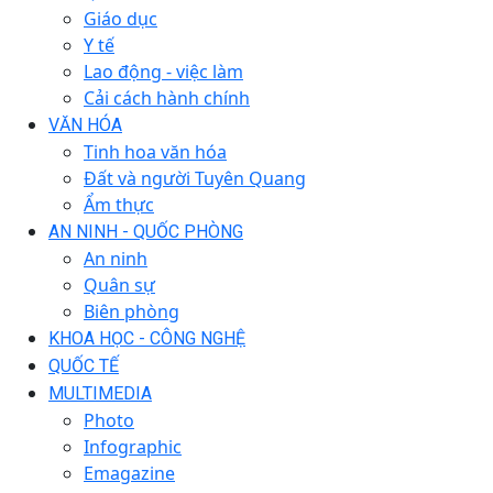
Giáo dục
Y tế
Lao động - việc làm
Cải cách hành chính
VĂN HÓA
Tinh hoa văn hóa
Đất và người Tuyên Quang
Ẩm thực
AN NINH - QUỐC PHÒNG
An ninh
Quân sự
Biên phòng
KHOA HỌC - CÔNG NGHỆ
QUỐC TẾ
MULTIMEDIA
Photo
Infographic
Emagazine