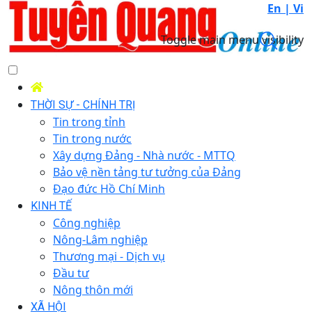
En |
Vi
Toggle main menu visibility
THỜI SỰ - CHÍNH TRỊ
Tin trong tỉnh
Tin trong nước
Xây dựng Đảng - Nhà nước - MTTQ
Bảo vệ nền tảng tư tưởng của Đảng
Đạo đức Hồ Chí Minh
KINH TẾ
Công nghiệp
Nông-Lâm nghiệp
Thương mại - Dịch vụ
Đầu tư
Nông thôn mới
XÃ HỘI