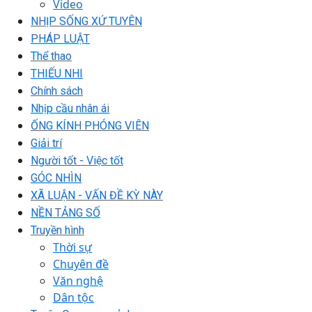
Video
NHỊP SỐNG XỨ TUYÊN
PHÁP LUẬT
Thể thao
THIẾU NHI
Chính sách
Nhịp cầu nhân ái
ỐNG KÍNH PHÓNG VIÊN
Giải trí
Người tốt - Việc tốt
GÓC NHÌN
XÃ LUẬN - VẤN ĐỀ KỲ NÀY
NỀN TẢNG SỐ
Truyền hình
Thời sự
Chuyên đề
Văn nghệ
Dân tộc