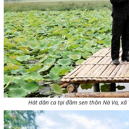
Hát dân ca tại đầm sen thôn Nà Va, xã