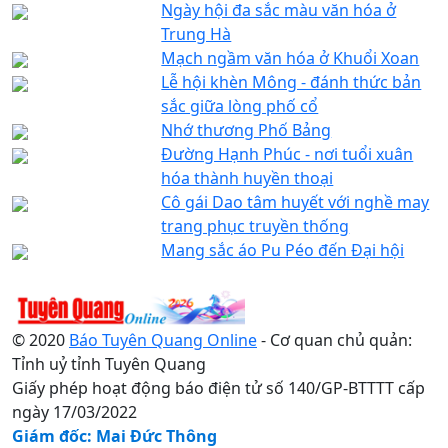
Ngày hội đa sắc màu văn hóa ở
Trung Hà
Mạch ngầm văn hóa ở Khuổi Xoan
Lễ hội khèn Mông - đánh thức bản
sắc giữa lòng phố cổ
Nhớ thương Phố Bảng
Đường Hạnh Phúc - nơi tuổi xuân
hóa thành huyền thoại
Cô gái Dao tâm huyết với nghề may
trang phục truyền thống
Mang sắc áo Pu Péo đến Đại hội
© 2020
Báo Tuyên Quang Online
- Cơ quan chủ quản:
Tỉnh uỷ tỉnh Tuyên Quang
Giấy phép hoạt động báo điện tử số 140/GP-BTTTT cấp
ngày 17/03/2022
Giám đốc: Mai Đức Thông