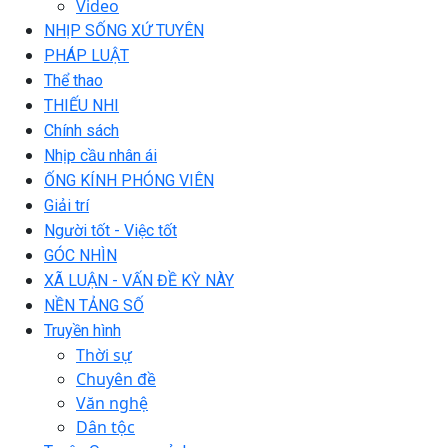
Video
NHỊP SỐNG XỨ TUYÊN
PHÁP LUẬT
Thể thao
THIẾU NHI
Chính sách
Nhịp cầu nhân ái
ỐNG KÍNH PHÓNG VIÊN
Giải trí
Người tốt - Việc tốt
GÓC NHÌN
XÃ LUẬN - VẤN ĐỀ KỲ NÀY
NỀN TẢNG SỐ
Truyền hình
Thời sự
Chuyên đề
Văn nghệ
Dân tộc