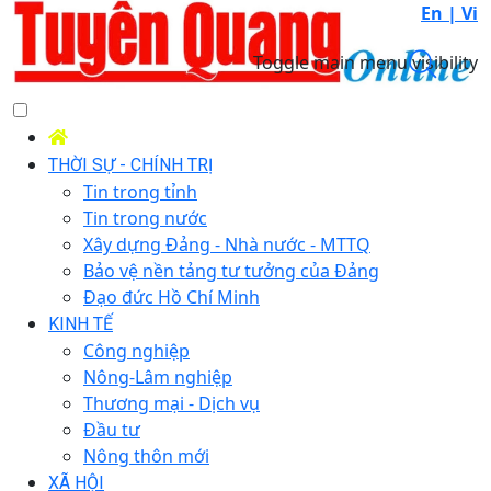
En |
Vi
Toggle main menu visibility
THỜI SỰ - CHÍNH TRỊ
Tin trong tỉnh
Tin trong nước
Xây dựng Đảng - Nhà nước - MTTQ
Bảo vệ nền tảng tư tưởng của Đảng
Đạo đức Hồ Chí Minh
KINH TẾ
Công nghiệp
Nông-Lâm nghiệp
Thương mại - Dịch vụ
Đầu tư
Nông thôn mới
XÃ HỘI