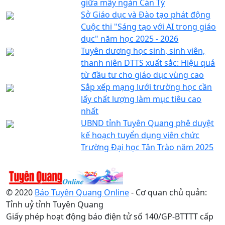
giữa mây ngàn Cán Tỷ
Sở Giáo dục và Đào tạo phát động
Cuộc thi "Sáng tạo với AI trong giáo
dục" năm học 2025 - 2026
Tuyên dương học sinh, sinh viên,
thanh niên DTTS xuất sắc: Hiệu quả
từ đầu tư cho giáo dục vùng cao
Sắp xếp mạng lưới trường học cần
lấy chất lượng làm mục tiêu cao
nhất
UBND tỉnh Tuyên Quang phê duyệt
kế hoạch tuyển dụng viên chức
Trường Đại học Tân Trào năm 2025
© 2020
Báo Tuyên Quang Online
- Cơ quan chủ quản:
Tỉnh uỷ tỉnh Tuyên Quang
Giấy phép hoạt động báo điện tử số 140/GP-BTTTT cấp