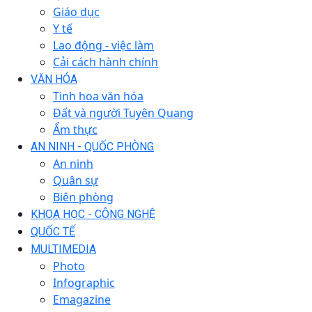
Giáo dục
Y tế
Lao động - việc làm
Cải cách hành chính
VĂN HÓA
Tinh hoa văn hóa
Đất và người Tuyên Quang
Ẩm thực
AN NINH - QUỐC PHÒNG
An ninh
Quân sự
Biên phòng
KHOA HỌC - CÔNG NGHỆ
QUỐC TẾ
MULTIMEDIA
Photo
Infographic
Emagazine