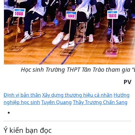
Học sinh Trường THPT Tân Trào tham gia “Đ
PV
Định vị bản thân
Xây dựng thương hiệu cá nhân
Hướng
nghiệp học sinh
Tuyên Quang
Thầy Trương Chấn Sang
Ý kiến bạn đọc