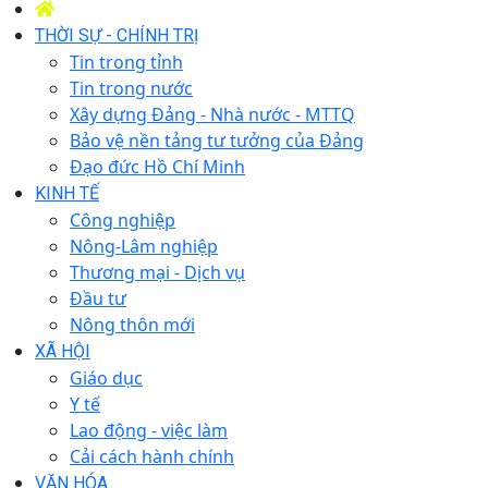
THỜI SỰ - CHÍNH TRỊ
Tin trong tỉnh
Tin trong nước
Xây dựng Đảng - Nhà nước - MTTQ
Bảo vệ nền tảng tư tưởng của Đảng
Đạo đức Hồ Chí Minh
KINH TẾ
Công nghiệp
Nông-Lâm nghiệp
Thương mại - Dịch vụ
Đầu tư
Nông thôn mới
XÃ HỘI
Giáo dục
Y tế
Lao động - việc làm
Cải cách hành chính
VĂN HÓA