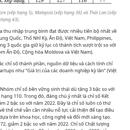
re (xếp hạng 5), Malaysia (xếp hạng 36) và Thái Lan (xếp
hạng 43).
a thu nhập trung bình đạt được nhiều tiến bộ nhất về
ng Quốc, Thổ Nhĩ Kỳ, Ấn Độ, Việt Nam, Philippines,
g 3 quốc gia giữ kỷ lục có thành tích vượt trội so với
gồm Ấn Độ, Cộng hòa Moldova và Việt Nam).
ác chỉ số thành phần, nguồn dữ liệu và cách tính chỉ
artups như “Giá trị của các doanh nghiệp kỳ lân” (Việt
Nhóm chỉ số bền vững sinh thái dù tăng 3 bậc so với
hạng 110. Trong đó, đáng chú ý nhất là chỉ số Kết
ảm 2 bậc so với năm 2022. Đây là chỉ số luôn có thứ
ề thể chế vẫn cần nhiều nỗ lực cải thiện để tạo điều
ội dựa trên khoa học, công nghệ và đổi mới sáng tạo.
 72, giảm 2 bậc so với năm 2022. Chỉ số Chất lượng