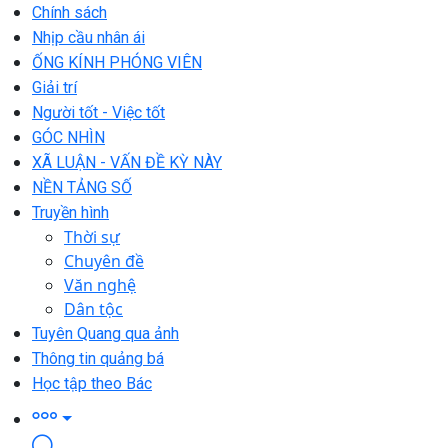
Chính sách
Nhịp cầu nhân ái
ỐNG KÍNH PHÓNG VIÊN
Giải trí
Người tốt - Việc tốt
GÓC NHÌN
XÃ LUẬN - VẤN ĐỀ KỲ NÀY
NỀN TẢNG SỐ
Truyền hình
Thời sự
Chuyên đề
Văn nghệ
Dân tộc
Tuyên Quang qua ảnh
Thông tin quảng bá
Học tập theo Bác