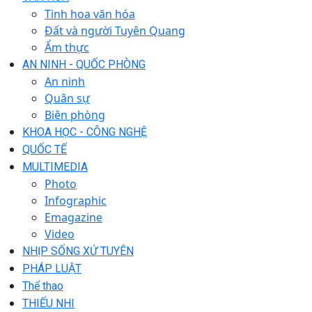
Tinh hoa văn hóa
Đất và người Tuyên Quang
Ẩm thực
AN NINH - QUỐC PHÒNG
An ninh
Quân sự
Biên phòng
KHOA HỌC - CÔNG NGHỆ
QUỐC TẾ
MULTIMEDIA
Photo
Infographic
Emagazine
Video
NHỊP SỐNG XỨ TUYÊN
PHÁP LUẬT
Thể thao
THIẾU NHI