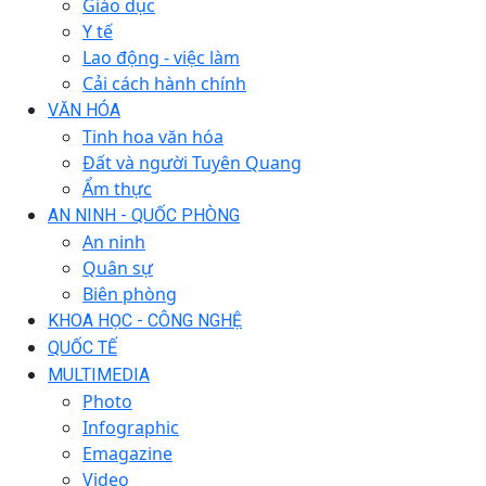
Giáo dục
Y tế
Lao động - việc làm
Cải cách hành chính
VĂN HÓA
Tinh hoa văn hóa
Đất và người Tuyên Quang
Ẩm thực
AN NINH - QUỐC PHÒNG
An ninh
Quân sự
Biên phòng
KHOA HỌC - CÔNG NGHỆ
QUỐC TẾ
MULTIMEDIA
Photo
Infographic
Emagazine
Video