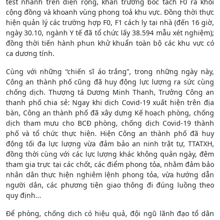
test nhanh trên diện rộng, khẩn trương bóc tách F0 ra khỏi
cộng đồng và khoanh vùng phong toả khu vực. Đồng thời thực
hiện quản lý các trường hợp F0, F1 cách ly tại nhà (đến 16 giờ,
ngày 30.10, ngành Y tế đã tổ chức lấy 38.594 mẫu xét nghiệm);
đồng thời tiến hành phun khử khuẩn toàn bộ các khu vực có
ca dương tính.
Cùng với những “chiến sĩ áo trắng”, trong những ngày này,
Công an thành phố cũng đã huy động lực lượng ra sức cùng
chống dịch. Thượng tá Dương Minh Thanh, Trưởng Công an
thanh phố chia sẻ: Ngay khi dịch Covid-19 xuất hiện trên địa
bàn, Công an thành phố đã xây dựng Kế hoạch phòng, chống
dịch tham mưu cho BCĐ phòng, chống dịch Covid-19 thành
phố và tổ chức thực hiện. Hiện Công an thành phố đã huy
động tối đa lực lượng vừa đảm bảo an ninh trật tự, TTATXH,
đồng thời cùng với các lực lượng khác không quản ngày, đêm
tham gia trực tại các chốt, các điểm phong tỏa, nhằm đảm bảo
nhân dân thực hiện nghiêm lệnh phong tỏa, vừa hướng dẫn
người dân, các phương tiện giao thông đi đúng luồng theo
quy định...
Để phòng, chống dịch có hiệu quả, đội ngũ lãnh đạo tổ dân