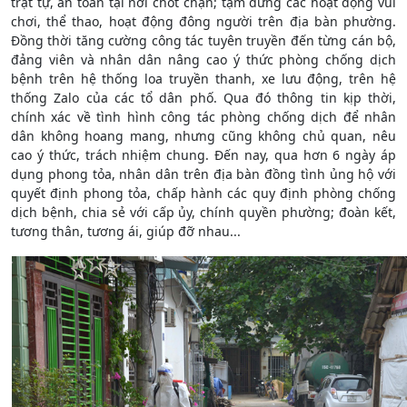
trật tự, an toàn tại nơi chốt chặn; tạm dừng các hoạt động vui
chơi, thể thao, hoạt động đông người trên địa bàn phường.
Đồng thời tăng cường công tác tuyên truyền đến từng cán bộ,
đảng viên và nhân dân nâng cao ý thức phòng chống dịch
bệnh trên hệ thống loa truyền thanh, xe lưu động, trên hệ
thống Zalo của các tổ dân phố. Qua đó thông tin kịp thời,
chính xác về tình hình công tác phòng chống dịch để nhân
dân không hoang mang, nhưng cũng không chủ quan, nêu
cao ý thức, trách nhiệm chung. Đến nay, qua hơn 6 ngày áp
dụng phong tỏa, nhân dân trên địa bàn đồng tình ủng hộ với
quyết định phong tỏa, chấp hành các quy định phòng chống
dịch bệnh, chia sẻ với cấp ủy, chính quyền phường; đoàn kết,
tương thân, tương ái, giúp đỡ nhau...