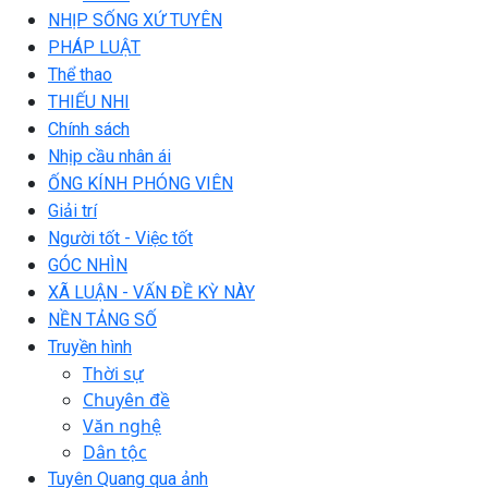
NHỊP SỐNG XỨ TUYÊN
PHÁP LUẬT
Thể thao
THIẾU NHI
Chính sách
Nhịp cầu nhân ái
ỐNG KÍNH PHÓNG VIÊN
Giải trí
Người tốt - Việc tốt
GÓC NHÌN
XÃ LUẬN - VẤN ĐỀ KỲ NÀY
NỀN TẢNG SỐ
Truyền hình
Thời sự
Chuyên đề
Văn nghệ
Dân tộc
Tuyên Quang qua ảnh