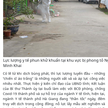
Lực lượng y tế phun khử khuẩn tại khu vực bị phong tỏ N
Minh Khai
Có lẽ từ khi dịch bùng phát, thì lực lượng tuyến đầu – những
“chiến sĩ áo trắng” là những người vất vả và áp lực công việc
nhiều nhất. Thực hiện ý kiến chỉ đạo của UBND tỉnh; Kết luận
của Bí thư Thành ủy tại buổi làm việc với BCĐ phòng, chống
Covid-19 thành phố và sự hỗ trợ của ngành Y tế tỉnh, hiện tại,
ngành Y tế thành phố Hà Giang đang “thần tốc” ngày, đêm
truy vết dịch trong cộng đồng; nỗ lực lấy mẫu xét nghiệm và