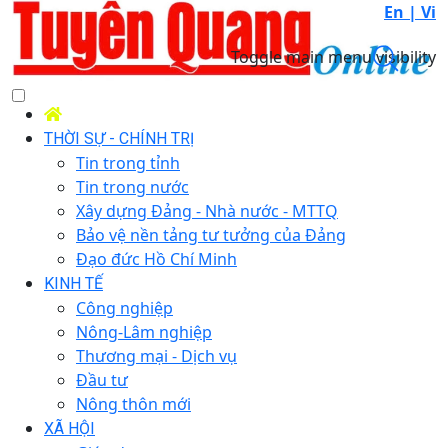
En |
Vi
Toggle main menu visibility
THỜI SỰ - CHÍNH TRỊ
Tin trong tỉnh
Tin trong nước
Xây dựng Đảng - Nhà nước - MTTQ
Bảo vệ nền tảng tư tưởng của Đảng
Đạo đức Hồ Chí Minh
KINH TẾ
Công nghiệp
Nông-Lâm nghiệp
Thương mại - Dịch vụ
Đầu tư
Nông thôn mới
XÃ HỘI