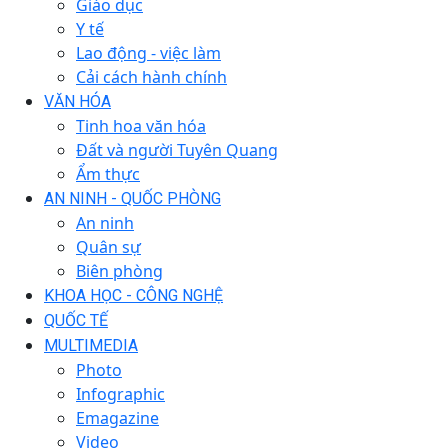
Giáo dục
Y tế
Lao động - việc làm
Cải cách hành chính
VĂN HÓA
Tinh hoa văn hóa
Đất và người Tuyên Quang
Ẩm thực
AN NINH - QUỐC PHÒNG
An ninh
Quân sự
Biên phòng
KHOA HỌC - CÔNG NGHỆ
QUỐC TẾ
MULTIMEDIA
Photo
Infographic
Emagazine
Video