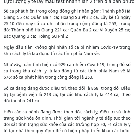
Lực lượng y tế lấy mẫu test nhanh lần 2 trên địa bàn ph
58 ca phát hiện trong cộng đồng ghi nhận gồm: Thành phố Hà
Giang 55 ca; Quản Bạ 1 ca; Hoàng Su Phì 2 ca. Lũy kế từ ngày
25.10 đến nay số ca ghi nhận trong cộng đồng là 253, trong
đó: Thành phố Hà Giang 221 ca; Quản Bạ 2 ca; Vị Xuyên 25 ca;
Bắc Quang 3 ca; Hoàng Su Phì 2
Ngày đầu tiên không ghi nhận số ca bị nhiễm Covid-19 trong
khu cách ly là lao động từ các tỉnh phía Nam về.
Như vậy, toàn tỉnh hiện có 929 ca nhiễm Covid-19, trong đó số
ca trong khu cách ly là lao động từ các tỉnh phía Nam về là
676; số ca phát hiện trong cộng đồng là 253.
Số ca đang đang được điều trị, theo dõi là 868, trong đó: Điều
trị tại bệnh viện là 213 ca; tại các khu cách ly là 414 ca; theo
dõi tại nhà 241 ca.
Hiện các ca bệnh đang được theo dõi, cách ly, điều trị và tình
trạng sức khỏe ổn định. Thời gian tới ngành y tế tiếp tục theo
dõi sát tình trạng sức khỏe của các trường hợp F0, F1 cách ly y
tế tại nhà theo quy định để có biện pháp triển khai các bước