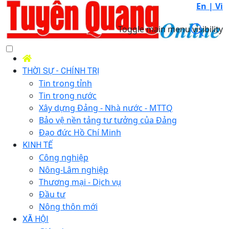
En |
Vi
Toggle main menu visibility
THỜI SỰ - CHÍNH TRỊ
Tin trong tỉnh
Tin trong nước
Xây dựng Đảng - Nhà nước - MTTQ
Bảo vệ nền tảng tư tưởng của Đảng
Đạo đức Hồ Chí Minh
KINH TẾ
Công nghiệp
Nông-Lâm nghiệp
Thương mại - Dịch vụ
Đầu tư
Nông thôn mới
XÃ HỘI