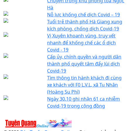
Chuyện trong khu phong tỏa Ngọc
Hà
Nỗ lực khống chế dịch Covid – 19
Tuổi trẻ thành phố Hà Giang xung
kích phòng, chống dịch Covid-19
Vị Xuyên khoanh vùng, truy vết
nhanh để khống chế các ổ dịch
Covid - 19
Cấp ủy, chính quyền và người dân
thành phố quyết tâm đẩy lùi dịch
Covid-19
Tìm thông tin hành khách đi cùng
xe khách với F0 L.V.L, xã Tụ Nhân
(Hoàng Su Phì)
Ngày 30.10 ghi nhận 61 ca nhiễm
Covid-19 trong cộng đồng