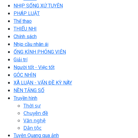
NHỊP SỐNG XỨ TUYÊN
PHÁP LUẬT
Thể thao
THIẾU NHI
Chính sách
Nhịp cầu nhân ái
ỐNG KÍNH PHÓNG VIÊN
Giải trí
Người tốt - Việc tốt
GÓC NHÌN
XÃ LUẬN - VẤN ĐỀ KỲ NÀY
NỀN TẢNG SỐ
Truyền hình
Thời sự
Chuyên đề
Văn nghệ
Dân tộc
Tuyên Quang qua ảnh