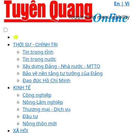
En |
Vi
Toggle main menu visibility
THỜI SỰ - CHÍNH TRỊ
Tin trong tỉnh
Tin trong nước
Xây dựng Đảng - Nhà nước - MTTQ
Bảo vệ nền tảng tư tưởng của Đảng
Đạo đức Hồ Chí Minh
KINH TẾ
Công nghiệp
Nông-Lâm nghiệp
Thương mại - Dịch vụ
Đầu tư
Nông thôn mới
XÃ HỘI