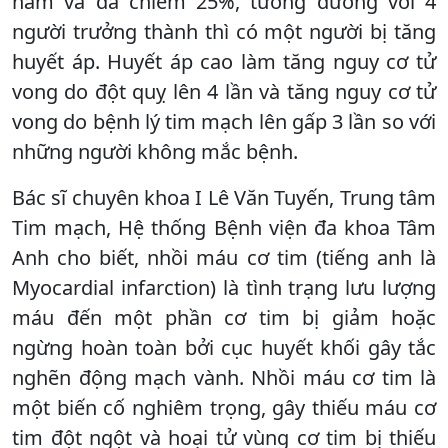
năm và đã chiếm 25%, tương đương với 4
người trưởng thành thì có một người bị tăng
huyết áp. Huyết áp cao làm tăng nguy cơ tử
vong do đột quỵ lên 4 lần và tăng nguy cơ tử
vong do bệnh lý tim mạch lên gấp 3 lần so với
những người không mắc bệnh.
Bác sĩ chuyên khoa I Lê Văn Tuyến, Trung tâm
Tim mạch, Hệ thống Bệnh viện đa khoa Tâm
Anh cho biết, nhồi máu cơ tim (tiếng anh là
Myocardial infarction) là tình trạng lưu lượng
máu đến một phần cơ tim bị giảm hoặc
ngừng hoàn toàn bởi cục huyết khối gây tắc
nghẽn động mạch vành. Nhồi máu cơ tim là
một biến cố nghiêm trọng, gây thiếu máu cơ
tim đột ngột và hoại tử vùng cơ tim bị thiếu