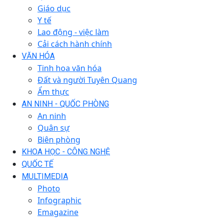
Giáo dục
Y tế
Lao động - việc làm
Cải cách hành chính
VĂN HÓA
Tinh hoa văn hóa
Đất và người Tuyên Quang
Ẩm thực
AN NINH - QUỐC PHÒNG
An ninh
Quân sự
Biên phòng
KHOA HỌC - CÔNG NGHỆ
QUỐC TẾ
MULTIMEDIA
Photo
Infographic
Emagazine