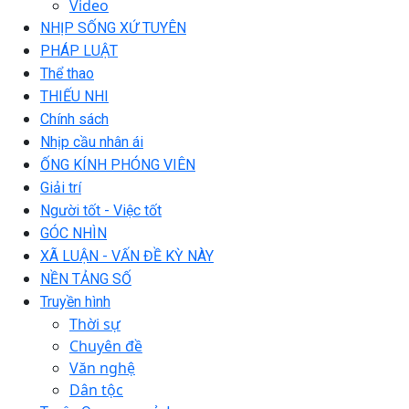
Video
NHỊP SỐNG XỨ TUYÊN
PHÁP LUẬT
Thể thao
THIẾU NHI
Chính sách
Nhịp cầu nhân ái
ỐNG KÍNH PHÓNG VIÊN
Giải trí
Người tốt - Việc tốt
GÓC NHÌN
XÃ LUẬN - VẤN ĐỀ KỲ NÀY
NỀN TẢNG SỐ
Truyền hình
Thời sự
Chuyên đề
Văn nghệ
Dân tộc