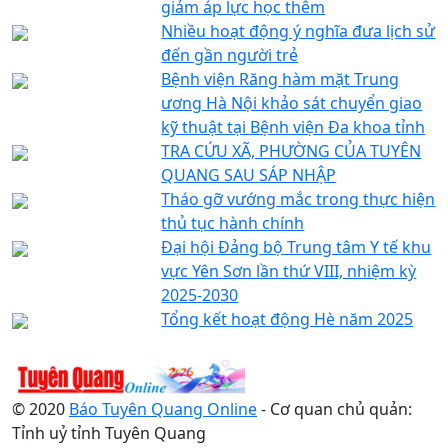
giảm áp lực học thêm
Nhiều hoạt động ý nghĩa đưa lịch sử
đến gần người trẻ
Bệnh viện Răng hàm mặt Trung
ương Hà Nội khảo sát chuyển giao
kỹ thuật tại Bệnh viện Đa khoa tỉnh
TRA CỨU XÃ, PHƯỜNG CỦA TUYÊN
QUANG SAU SÁP NHẬP
Tháo gỡ vướng mắc trong thực hiện
thủ tục hành chính
Đại hội Đảng bộ Trung tâm Y tế khu
vực Yên Sơn lần thứ VIII, nhiệm kỳ
2025-2030
Tổng kết hoạt động Hè năm 2025
© 2020
Báo Tuyên Quang Online
- Cơ quan chủ quản:
Tỉnh uỷ tỉnh Tuyên Quang