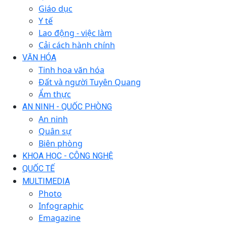
Giáo dục
Y tế
Lao động - việc làm
Cải cách hành chính
VĂN HÓA
Tinh hoa văn hóa
Đất và người Tuyên Quang
Ẩm thực
AN NINH - QUỐC PHÒNG
An ninh
Quân sự
Biên phòng
KHOA HỌC - CÔNG NGHỆ
QUỐC TẾ
MULTIMEDIA
Photo
Infographic
Emagazine