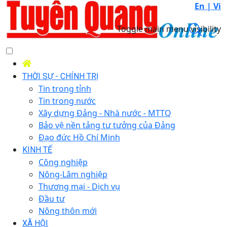
En |
Vi
Toggle main menu visibility
THỜI SỰ - CHÍNH TRỊ
Tin trong tỉnh
Tin trong nước
Xây dựng Đảng - Nhà nước - MTTQ
Bảo vệ nền tảng tư tưởng của Đảng
Đạo đức Hồ Chí Minh
KINH TẾ
Công nghiệp
Nông-Lâm nghiệp
Thương mại - Dịch vụ
Đầu tư
Nông thôn mới
XÃ HỘI