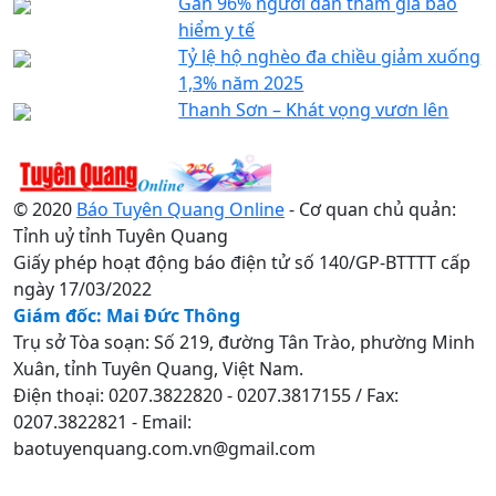
Gần 96% người dân tham gia bảo
hiểm y tế
Tỷ lệ hộ nghèo đa chiều giảm xuống
1,3% năm 2025
Thanh Sơn – Khát vọng vươn lên
© 2020
Báo Tuyên Quang Online
- Cơ quan chủ quản:
Tỉnh uỷ tỉnh Tuyên Quang
Giấy phép hoạt động báo điện tử số 140/GP-BTTTT cấp
ngày 17/03/2022
Giám đốc: Mai Đức Thông
Trụ sở Tòa soạn: Số 219, đường Tân Trào, phường Minh
Xuân, tỉnh Tuyên Quang, Việt Nam.
Điện thoại: 0207.3822820 - 0207.3817155 / Fax:
0207.3822821 - Email:
baotuyenquang.com.vn@gmail.com