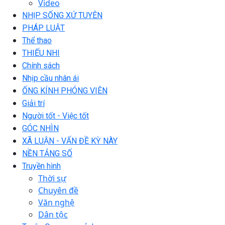
Video
NHỊP SỐNG XỨ TUYÊN
PHÁP LUẬT
Thể thao
THIẾU NHI
Chính sách
Nhịp cầu nhân ái
ỐNG KÍNH PHÓNG VIÊN
Giải trí
Người tốt - Việc tốt
GÓC NHÌN
XÃ LUẬN - VẤN ĐỀ KỲ NÀY
NỀN TẢNG SỐ
Truyền hình
Thời sự
Chuyên đề
Văn nghệ
Dân tộc