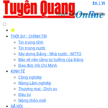
En |
Vi
Toggle main menu visibility
THỜI SỰ - CHÍNH TRỊ
Tin trong tỉnh
Tin trong nước
Xây dựng Đảng - Nhà nước - MTTQ
Bảo vệ nền tảng tư tưởng của Đảng
Đạo đức Hồ Chí Minh
KINH TẾ
Công nghiệp
Nông-Lâm nghiệp
Thương mại - Dịch vụ
Đầu tư
Nông thôn mới
XÃ HỘI