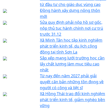
từ đầu tư cho giáo dục vùng cao
Đồng hành xây dựng nông thôn
mới
Sửa quy định phải nộp hồ sơ gốc,
nộp thủ tục hành chính nơi cư trú
trước 31.12
Xã Minh Tân học tập kinh nghiệm
phát triển kinh tế, du lịch cộng
đồng tại tỉnh Sơn La
Sắp xếp mạng lưới trường học cần
lấy chất lượng làm mục tiêu cao
nhất
Từ nay đến năm 2027 phải giải
quyết căn bản những tồn đọng về
người có công và liệt sĩ
Xã Hồng Thái trao đổi kinh nghiệm
phát triển kinh tế, giảm nghèo bền
vững