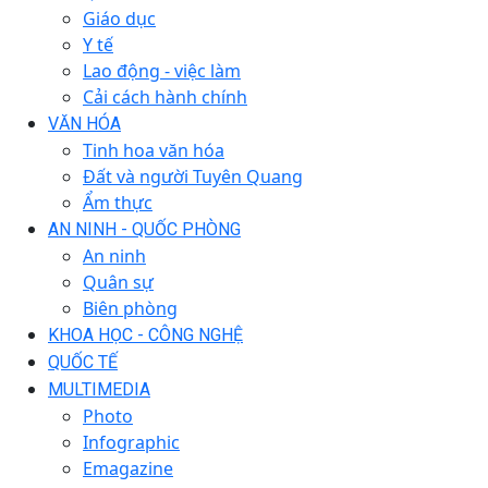
Giáo dục
Y tế
Lao động - việc làm
Cải cách hành chính
VĂN HÓA
Tinh hoa văn hóa
Đất và người Tuyên Quang
Ẩm thực
AN NINH - QUỐC PHÒNG
An ninh
Quân sự
Biên phòng
KHOA HỌC - CÔNG NGHỆ
QUỐC TẾ
MULTIMEDIA
Photo
Infographic
Emagazine