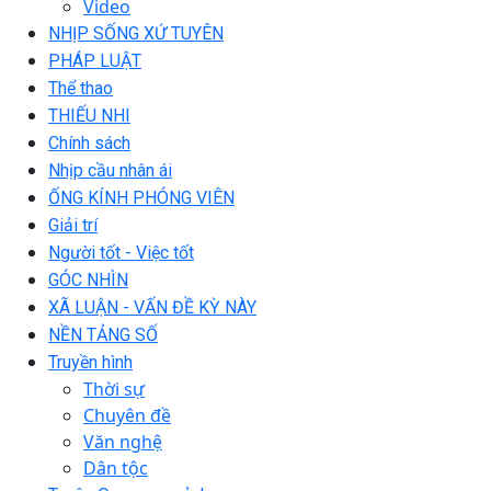
Video
NHỊP SỐNG XỨ TUYÊN
PHÁP LUẬT
Thể thao
THIẾU NHI
Chính sách
Nhịp cầu nhân ái
ỐNG KÍNH PHÓNG VIÊN
Giải trí
Người tốt - Việc tốt
GÓC NHÌN
XÃ LUẬN - VẤN ĐỀ KỲ NÀY
NỀN TẢNG SỐ
Truyền hình
Thời sự
Chuyên đề
Văn nghệ
Dân tộc