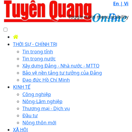
En |
Vi
Toggle main menu visibility
THỜI SỰ - CHÍNH TRỊ
Tin trong tỉnh
Tin trong nước
Xây dựng Đảng - Nhà nước - MTTQ
Bảo vệ nền tảng tư tưởng của Đảng
Đạo đức Hồ Chí Minh
KINH TẾ
Công nghiệp
Nông-Lâm nghiệp
Thương mại - Dịch vụ
Đầu tư
Nông thôn mới
XÃ HỘI