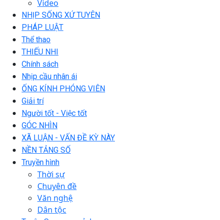
Video
NHỊP SỐNG XỨ TUYÊN
PHÁP LUẬT
Thể thao
THIẾU NHI
Chính sách
Nhịp cầu nhân ái
ỐNG KÍNH PHÓNG VIÊN
Giải trí
Người tốt - Việc tốt
GÓC NHÌN
XÃ LUẬN - VẤN ĐỀ KỲ NÀY
NỀN TẢNG SỐ
Truyền hình
Thời sự
Chuyên đề
Văn nghệ
Dân tộc