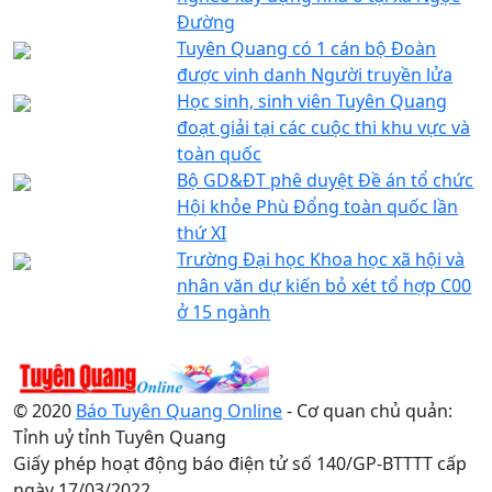
Đường
Tuyên Quang có 1 cán bộ Đoàn
được vinh danh Người truyền lửa
Học sinh, sinh viên Tuyên Quang
đoạt giải tại các cuộc thi khu vực và
toàn quốc
Bộ GD&ĐT phê duyệt Đề án tổ chức
Hội khỏe Phù Đổng toàn quốc lần
thứ XI
Trường Đại học Khoa học xã hội và
nhân văn dự kiến bỏ xét tổ hợp C00
ở 15 ngành
© 2020
Báo Tuyên Quang Online
- Cơ quan chủ quản:
Tỉnh uỷ tỉnh Tuyên Quang
Giấy phép hoạt động báo điện tử số 140/GP-BTTTT cấp
ngày 17/03/2022