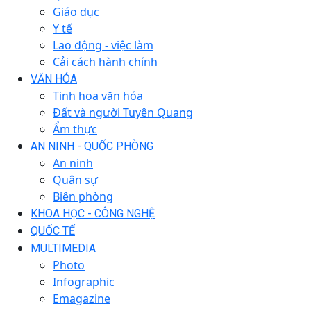
Giáo dục
Y tế
Lao động - việc làm
Cải cách hành chính
VĂN HÓA
Tinh hoa văn hóa
Đất và người Tuyên Quang
Ẩm thực
AN NINH - QUỐC PHÒNG
An ninh
Quân sự
Biên phòng
KHOA HỌC - CÔNG NGHỆ
QUỐC TẾ
MULTIMEDIA
Photo
Infographic
Emagazine