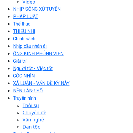
Video
NHỊP SỐNG XỨ TUYÊN
PHÁP LUẬT
Thể thao
THIẾU NHI
Chính sách
Nhịp cầu nhân ái
ỐNG KÍNH PHÓNG VIÊN
Giải trí
Người tốt - Việc tốt
GÓC NHÌN
XÃ LUẬN - VẤN ĐỀ KỲ NÀY
NỀN TẢNG SỐ
Truyền hình
Thời sự
Chuyên đề
Văn nghệ
Dân tộc