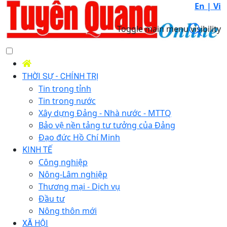
En |
Vi
Toggle main menu visibility
THỜI SỰ - CHÍNH TRỊ
Tin trong tỉnh
Tin trong nước
Xây dựng Đảng - Nhà nước - MTTQ
Bảo vệ nền tảng tư tưởng của Đảng
Đạo đức Hồ Chí Minh
KINH TẾ
Công nghiệp
Nông-Lâm nghiệp
Thương mại - Dịch vụ
Đầu tư
Nông thôn mới
XÃ HỘI