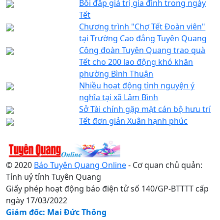
Bồi đắp giá trị gia đình trong ngày
Tết
Chương trình "Chợ Tết Đoàn viên"
tại Trường Cao đẳng Tuyên Quang
Công đoàn Tuyên Quang trao quà
Tết cho 200 lao động khó khăn
phường Bình Thuận
Nhiều hoạt động tình nguyện ý
nghĩa tại xã Lâm Bình
Sở Tài chính gặp mặt cán bộ hưu trí
Tết đơn giản Xuân hạnh phúc
© 2020
Báo Tuyên Quang Online
- Cơ quan chủ quản:
Tỉnh uỷ tỉnh Tuyên Quang
Giấy phép hoạt động báo điện tử số 140/GP-BTTTT cấp
ngày 17/03/2022
Giám đốc: Mai Đức Thông