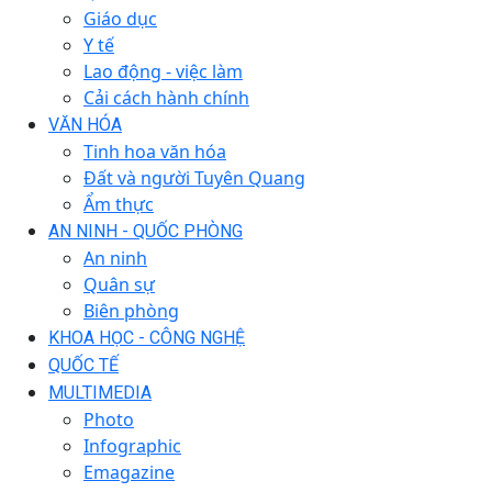
Giáo dục
Y tế
Lao động - việc làm
Cải cách hành chính
VĂN HÓA
Tinh hoa văn hóa
Đất và người Tuyên Quang
Ẩm thực
AN NINH - QUỐC PHÒNG
An ninh
Quân sự
Biên phòng
KHOA HỌC - CÔNG NGHỆ
QUỐC TẾ
MULTIMEDIA
Photo
Infographic
Emagazine