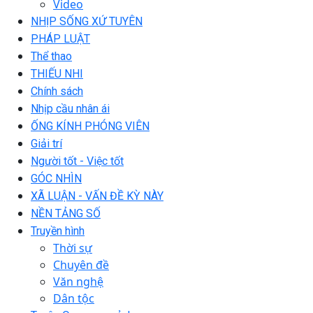
Video
NHỊP SỐNG XỨ TUYÊN
PHÁP LUẬT
Thể thao
THIẾU NHI
Chính sách
Nhịp cầu nhân ái
ỐNG KÍNH PHÓNG VIÊN
Giải trí
Người tốt - Việc tốt
GÓC NHÌN
XÃ LUẬN - VẤN ĐỀ KỲ NÀY
NỀN TẢNG SỐ
Truyền hình
Thời sự
Chuyên đề
Văn nghệ
Dân tộc