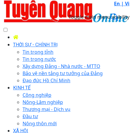
En |
Vi
Toggle main menu visibility
THỜI SỰ - CHÍNH TRỊ
Tin trong tỉnh
Tin trong nước
Xây dựng Đảng - Nhà nước - MTTQ
Bảo vệ nền tảng tư tưởng của Đảng
Đạo đức Hồ Chí Minh
KINH TẾ
Công nghiệp
Nông-Lâm nghiệp
Thương mại - Dịch vụ
Đầu tư
Nông thôn mới
XÃ HỘI