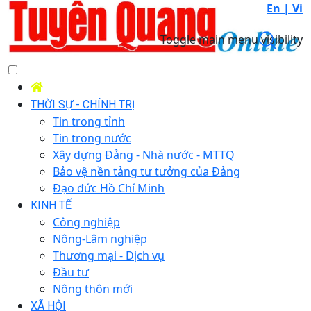
En |
Vi
Toggle main menu visibility
THỜI SỰ - CHÍNH TRỊ
Tin trong tỉnh
Tin trong nước
Xây dựng Đảng - Nhà nước - MTTQ
Bảo vệ nền tảng tư tưởng của Đảng
Đạo đức Hồ Chí Minh
KINH TẾ
Công nghiệp
Nông-Lâm nghiệp
Thương mại - Dịch vụ
Đầu tư
Nông thôn mới
XÃ HỘI