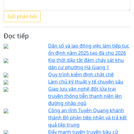
Đọc tiếp
Dân số và lao động việc làm tiếp tục
ổn định năm 2025 tạo đà cho 2026
Kịp thời dập tắt đám cháy sát khu
dân cư phường Hà Giang 1
Quy trình kiểm định chặt chẽ
Làm chủ kỹ thuật y tế chuyên sâu
Giao lưu văn nghệ đốt lửa trại
truyền thống tiễn thanh niên lên
đường nhập ngũ
Công an tỉnh Tuyên Quang khánh
thành Bộ phận tiếp nhận và trả kết
quả tập trung
Đẩy mạnh tuyên truyền bầu cử