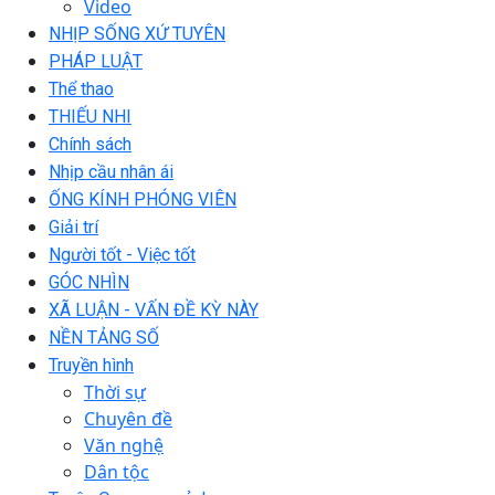
Video
NHỊP SỐNG XỨ TUYÊN
PHÁP LUẬT
Thể thao
THIẾU NHI
Chính sách
Nhịp cầu nhân ái
ỐNG KÍNH PHÓNG VIÊN
Giải trí
Người tốt - Việc tốt
GÓC NHÌN
XÃ LUẬN - VẤN ĐỀ KỲ NÀY
NỀN TẢNG SỐ
Truyền hình
Thời sự
Chuyên đề
Văn nghệ
Dân tộc