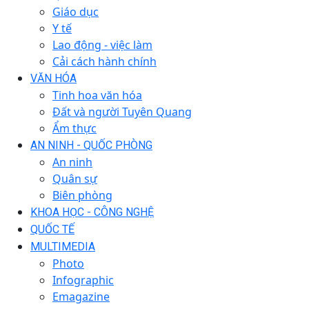
Giáo dục
Y tế
Lao động - việc làm
Cải cách hành chính
VĂN HÓA
Tinh hoa văn hóa
Đất và người Tuyên Quang
Ẩm thực
AN NINH - QUỐC PHÒNG
An ninh
Quân sự
Biên phòng
KHOA HỌC - CÔNG NGHỆ
QUỐC TẾ
MULTIMEDIA
Photo
Infographic
Emagazine