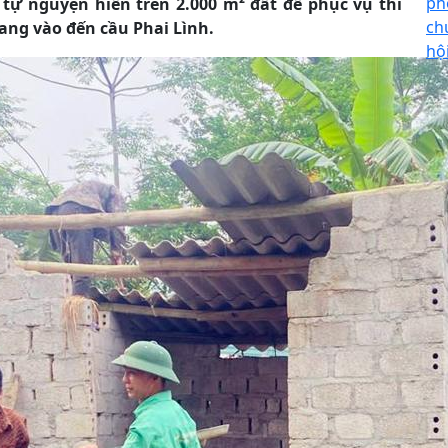
ph
tự nguyện hiến trên 2.000 m² đất để phục vụ thi
ch
ang vào đến cầu Phai Lình.
hộ