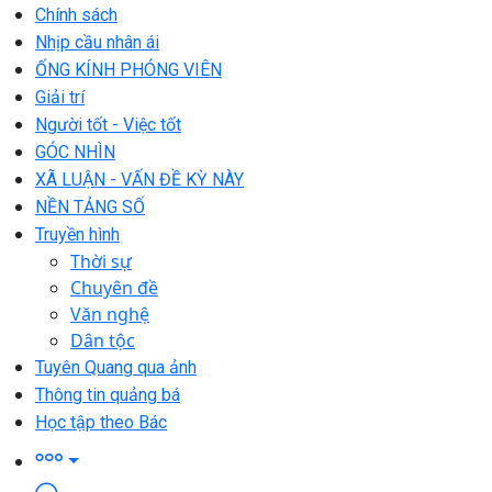
Chính sách
Nhịp cầu nhân ái
ỐNG KÍNH PHÓNG VIÊN
Giải trí
Người tốt - Việc tốt
GÓC NHÌN
XÃ LUẬN - VẤN ĐỀ KỲ NÀY
NỀN TẢNG SỐ
Truyền hình
Thời sự
Chuyên đề
Văn nghệ
Dân tộc
Tuyên Quang qua ảnh
Thông tin quảng bá
Học tập theo Bác