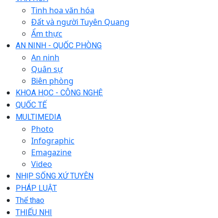
Tinh hoa văn hóa
Đất và người Tuyên Quang
Ẩm thực
AN NINH - QUỐC PHÒNG
An ninh
Quân sự
Biên phòng
KHOA HỌC - CÔNG NGHỆ
QUỐC TẾ
MULTIMEDIA
Photo
Infographic
Emagazine
Video
NHỊP SỐNG XỨ TUYÊN
PHÁP LUẬT
Thể thao
THIẾU NHI