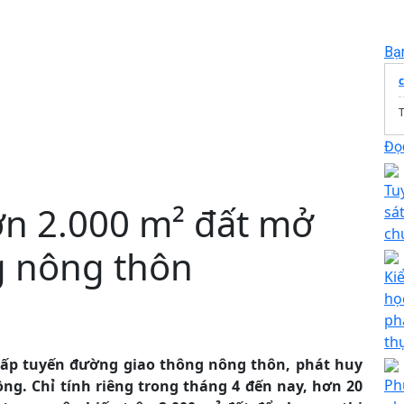
Bạ
T
Đọc
Tu
ơn 2.000 m² đất mở
sá
ch
g nông thôn
Ki
họ
ph
th
ấp tuyến đường giao thông nông thôn, phát huy
Ph
ồng. Chỉ tính riêng trong tháng 4 đến nay, hơn 20