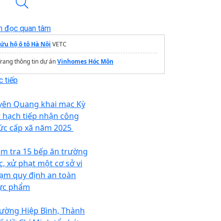
n đọc quan tâm
cứu hộ ô tô Hà Nội
VETC
rang thông tin dự án
Vinhomes Hóc Môn
 tiếp
yên Quang khai mạc Kỳ
t hạch tiếp nhận công
ức cấp xã năm 2025 ​
ểm tra 15 bếp ăn trường
c, xử phạt một cơ sở vi
ạm quy định an toàn
ực phẩm
ường Hiệp Bình, Thành