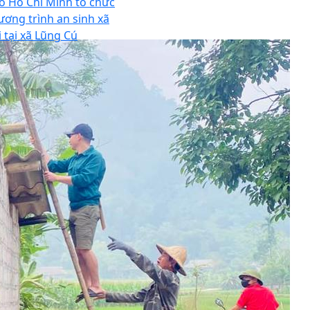
ố Hồ Chí Minh tổ chức
ương trình an sinh xã
i tại xã Lũng Cú