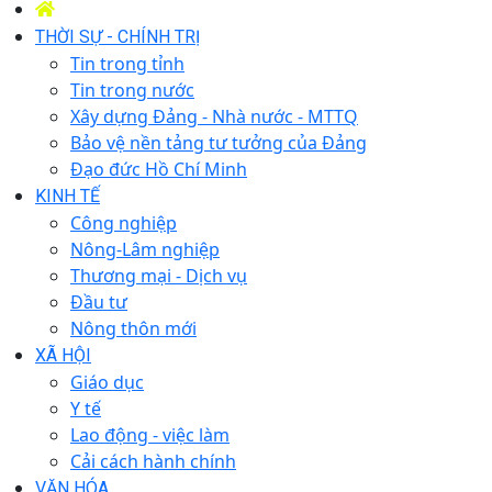
THỜI SỰ - CHÍNH TRỊ
Tin trong tỉnh
Tin trong nước
Xây dựng Đảng - Nhà nước - MTTQ
Bảo vệ nền tảng tư tưởng của Đảng
Đạo đức Hồ Chí Minh
KINH TẾ
Công nghiệp
Nông-Lâm nghiệp
Thương mại - Dịch vụ
Đầu tư
Nông thôn mới
XÃ HỘI
Giáo dục
Y tế
Lao động - việc làm
Cải cách hành chính
VĂN HÓA