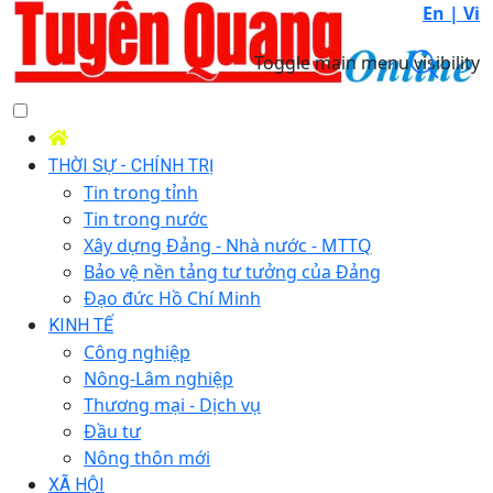
En |
Vi
Toggle main menu visibility
THỜI SỰ - CHÍNH TRỊ
Tin trong tỉnh
Tin trong nước
Xây dựng Đảng - Nhà nước - MTTQ
Bảo vệ nền tảng tư tưởng của Đảng
Đạo đức Hồ Chí Minh
KINH TẾ
Công nghiệp
Nông-Lâm nghiệp
Thương mại - Dịch vụ
Đầu tư
Nông thôn mới
XÃ HỘI