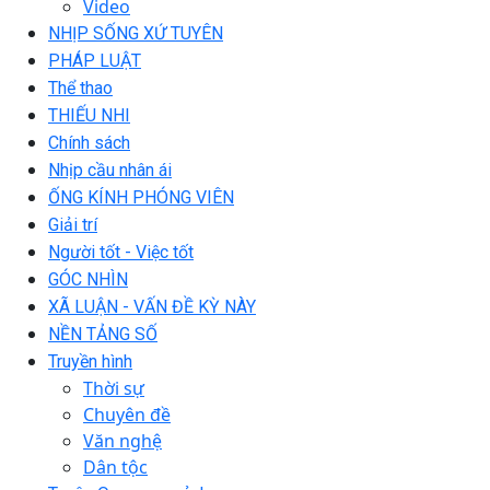
Video
NHỊP SỐNG XỨ TUYÊN
PHÁP LUẬT
Thể thao
THIẾU NHI
Chính sách
Nhịp cầu nhân ái
ỐNG KÍNH PHÓNG VIÊN
Giải trí
Người tốt - Việc tốt
GÓC NHÌN
XÃ LUẬN - VẤN ĐỀ KỲ NÀY
NỀN TẢNG SỐ
Truyền hình
Thời sự
Chuyên đề
Văn nghệ
Dân tộc