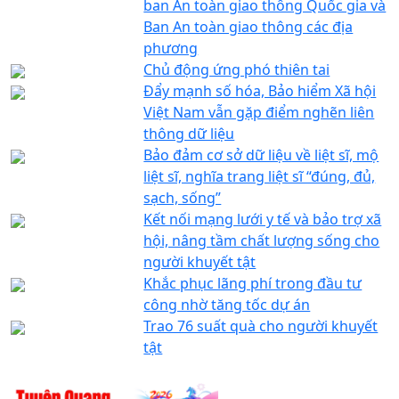
ban An toàn giao thông Quốc gia và
Ban An toàn giao thông các địa
phương
Chủ động ứng phó thiên tai
Đẩy mạnh số hóa, Bảo hiểm Xã hội
Việt Nam vẫn gặp điểm nghẽn liên
thông dữ liệu
Bảo đảm cơ sở dữ liệu về liệt sĩ, mộ
liệt sĩ, nghĩa trang liệt sĩ “đúng, đủ,
sạch, sống”
Kết nối mạng lưới y tế và bảo trợ xã
hội, nâng tầm chất lượng sống cho
người khuyết tật
Khắc phục lãng phí trong đầu tư
công nhờ tăng tốc dự án
Trao 76 suất quà cho người khuyết
tật