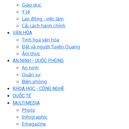
Giáo dục
Y tế
Lao động - việc làm
Cải cách hành chính
VĂN HÓA
Tinh hoa văn hóa
Đất và người Tuyên Quang
Ẩm thực
AN NINH - QUỐC PHÒNG
An ninh
Quân sự
Biên phòng
KHOA HỌC - CÔNG NGHỆ
QUỐC TẾ
MULTIMEDIA
Photo
Infographic
Emagazine